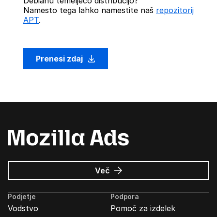
Debianu temelječo distribucijo?
Namesto tega lahko namestite naš
repozitorij
APT
.
Prenesi zdaj
o
Več
Oglasi
Mozilla
Podjetje
Podpora
Vodstvo
Pomoč za izdelek