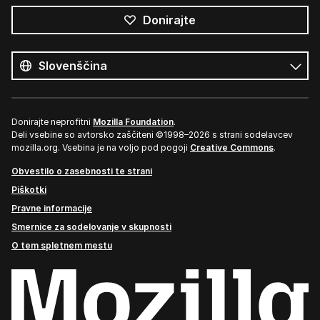
Donirajte
Vsi
jeziki
Jezik
Donirajte neprofitni
Mozilla Foundation
.
Deli vsebine so avtorsko zaščiteni ©1998–2026 s strani sodelavcev
mozilla.org. Vsebina je na voljo pod pogoji
Creative Commons
.
Obvestilo o zasebnosti te strani
Piškotki
Pravne informacije
Smernice za sodelovanje v skupnosti
O tem spletnem mestu