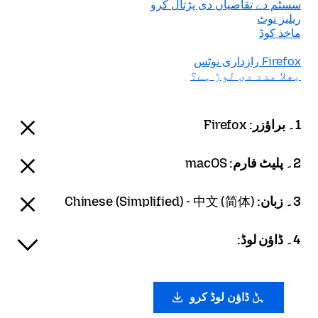
سسٹم دے تقاضیاں دی پڑتال کرو
ریلیز نوٹ
ماخذ کوڈ
Firefox رازداری نوٹس
بھلا مدد دی لوڑ ہے؟
1۔ براؤزر:
Firefox
2۔ پلیٹ فارم:
macOS
3۔ زبان:
Chinese (Simplified) - 中文 (简体)
4۔ ڈاؤن لوڈ:
ہݨ ڈاؤن لوڈ کرو