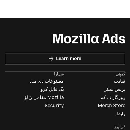
about
Learn more
Mozilla
Ads
کمپنی
سہارا
قیادت
مصنوعات دی مدد
پریس سنٹر
بگ فائل کرو
روزگار تے کم
Mozilla مقامی بݨاؤ
Security
Merch Store
رابطہ
ڈویلپرز