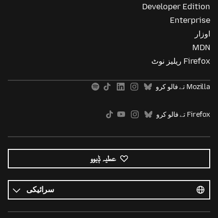
Developer Edition
Enterprise
اوزار
MDN
Firefox ریلیز نوٹ
Mozilla تے فالو کرو
Firefox تے فالو کرو
عطیہ ݙیوو
ساریاں
زباناں
زبان