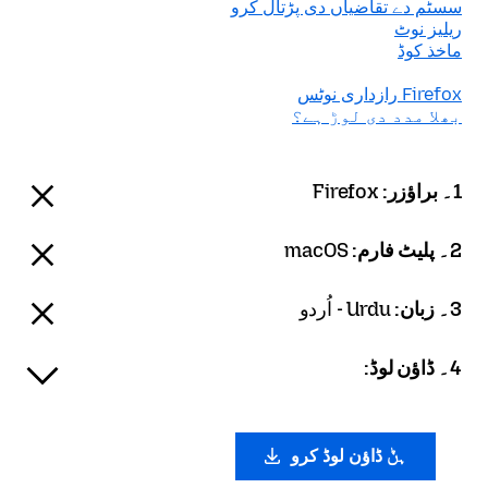
سسٹم دے تقاضیاں دی پڑتال کرو
ریلیز نوٹ
ماخذ کوڈ
Firefox رازداری نوٹس
بھلا مدد دی لوڑ ہے؟
1۔ براؤزر:
Firefox
2۔ پلیٹ فارم:
macOS
3۔ زبان:
Urdu - اُردو
4۔ ڈاؤن لوڈ:
ہݨ ڈاؤن لوڈ کرو