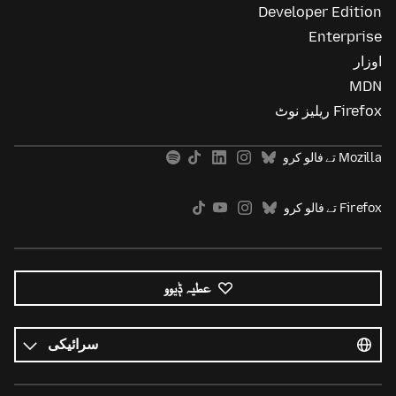
Developer Edition
Enterprise
اوزار
MDN
Firefox ریلیز نوٹ
Mozilla تے فالو کرو
Firefox تے فالو کرو
عطیہ ݙیوو
ساریاں
زباناں
زبان