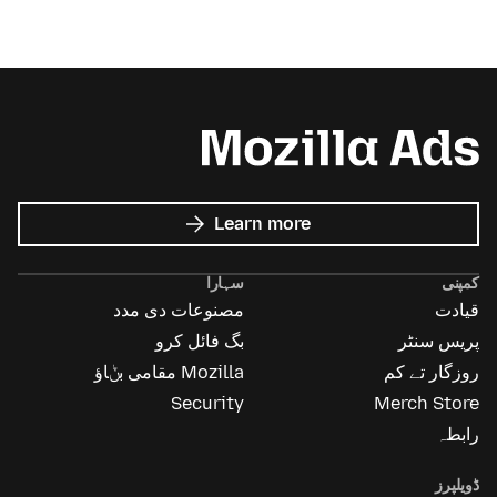
about
Learn more
Mozilla
Ads
کمپنی
سہارا
قیادت
مصنوعات دی مدد
پریس سنٹر
بگ فائل کرو
روزگار تے کم
Mozilla مقامی بݨاؤ
Security
Merch Store
رابطہ
ڈویلپرز