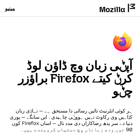
مینیو
آپݨی زبان وچ ڈاؤن لوڈ
کرݨ کیتے Firefox براؤزر
چݨو
ہر کوئی انٹرنیٹ تائیں رسائی دا مستحق ہے — تہاݙی زبان
کݙاہیں وی رکاوٹ نہیں ہووݨی چاہیدی۔ ایں سانگے — پوری
دنیا دے سر ٻدھ رضاکاراں دی مدد نال — اساں Firefox کوں
90 توں ودھ زباناں وِچ دستیاب کرویندے ہیں۔