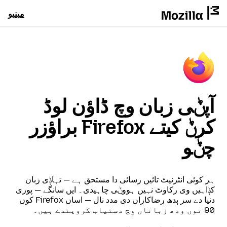
مینیو
آپݨی زبان وچ ڈاؤن لوڈ
کرݨ کیتے Firefox براؤزر
چݨو
ہر کوئی انٹرنیٹ تائیں رسائی دا مستحق ہے — تہاݙی زبان
کݙاہیں وی رکاوٹ نہیں ہووݨی چاہیدی۔ ایں سانگے — پوری
دنیا دے سر ٻدھ رضاکاراں دی مدد نال — اساں Firefox کوں
90 توں ودھ زباناں وِچ دستیاب کرویندے ہیں۔