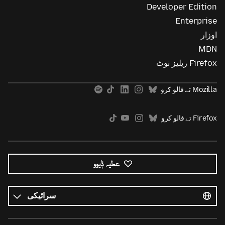
Developer Edition
Enterprise
اوزار
MDN
Firefox ریلیز نوٹ
Mozilla تے فالو کرو
Firefox تے فالو کرو
عطیہ ݙیوو
ساریاں
زباناں
زبان