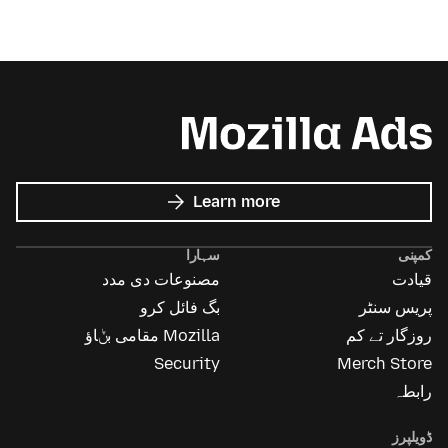
about
Learn more
Mozilla
Ads
کمپنی
سہارا
قیادت
مصنوعات دی مدد
پریس سنٹر
بگ فائل کرو
روزگار تے کم
Mozilla مقامی بݨاؤ
Security
Merch Store
رابطہ
ڈویلپرز