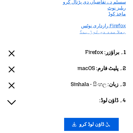
سسٹم دے تقاضیاں دی پڑتال کرو
ریلیز نوٹ
ماخذ کوڈ
Firefox رازداری نوٹس
بھلا مدد دی لوڑ ہے؟
1۔ براؤزر:
Firefox
2۔ پلیٹ فارم:
macOS
3۔ زبان:
Sinhala - සිංහල
4۔ ڈاؤن لوڈ:
ہݨ ڈاؤن لوڈ کرو