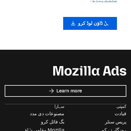
ہݨ ڈاؤن لوڈ کرو
about
Learn more
Mozilla
Ads
کمپنی
سہارا
قیادت
مصنوعات دی مدد
پریس سنٹر
بگ فائل کرو
روزگار تے کم
Mozilla مقامی بݨاؤ