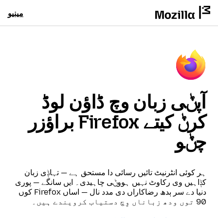
مینیو
آپݨی زبان وچ ڈاؤن لوڈ
کرݨ کیتے Firefox براؤزر
چݨو
ہر کوئی انٹرنیٹ تائیں رسائی دا مستحق ہے — تہاݙی زبان
کݙاہیں وی رکاوٹ نہیں ہووݨی چاہیدی۔ ایں سانگے — پوری
دنیا دے سر ٻدھ رضاکاراں دی مدد نال — اساں Firefox کوں
90 توں ودھ زباناں وِچ دستیاب کرویندے ہیں۔