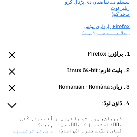
سسٹم دے تقاضیاں دی پڑتال کرو
ریلیز نوٹ
ماخذ کوڈ
Firefox رازداری نوٹس
بھلا مدد دی لوڑ ہے؟
1۔ براؤزر:
Firefox
2۔ پلیٹ فارم:
Linux 64-bit
3۔ زبان:
Romanian - Română
4۔ ڈاؤن لوڈ:
ڈیبیان، یوبنٹو یا ڈیبیان اُتے مبنی کُئی
ون٘ڈ استعمال کرین٘دے پئے ہِیوے؟
تُساں اِین٘دے کنوں اَن٘ج اَساݙا
اے پی ٹی ترتیب ݙے
سڳدے ہِیوے
۔