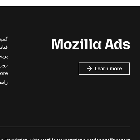
کمپن
قیاد
پریس
روزگ
about
Learn more
ore
Mozilla
Ads
رابط