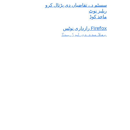
سسٹم دے تقاضیاں دی پڑتال کرو
ریلیز نوٹ
ماخذ کوڈ
Firefox رازداری نوٹس
بھلا مدد دی لوڑ ہے؟