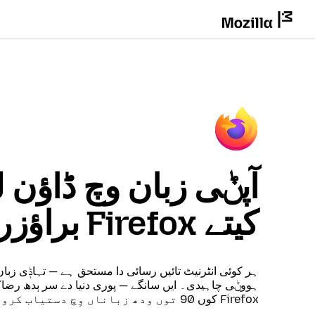
آپݨی زبان وچ ڈاؤن ل
کیتے Firefox براؤزر چݨو
ہر کوئی انٹرنیٹ تائیں رسائی دا مستحق ہے — تہاݙی زبا
ہووݨی چاہیدی۔ ایں سانگے — پوری دنیا دے سر ٻدھ رضاک
Firefox کوں 90 توں ودھ زباناں وِچ دستیاب کرویندے ہیں۔