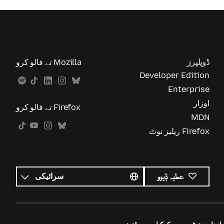
ڈویلپرز
Mozilla تے فالو کرو
Developer Edition
Enterprise
اوزار
Firefox تے فالو کرو
MDN
Firefox ریلیز نوٹ
ساریاں
زباناں
زبان
عطیہ ݙیوو