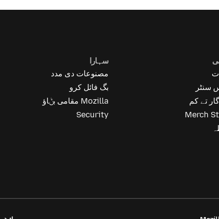
ی
سہارا
ت
مصنوعات دی مدد
 سنٹر
بگ فائل کرو
ار تے کم
Mozilla مقامی بݨاؤ
Security
Merch St
ہ