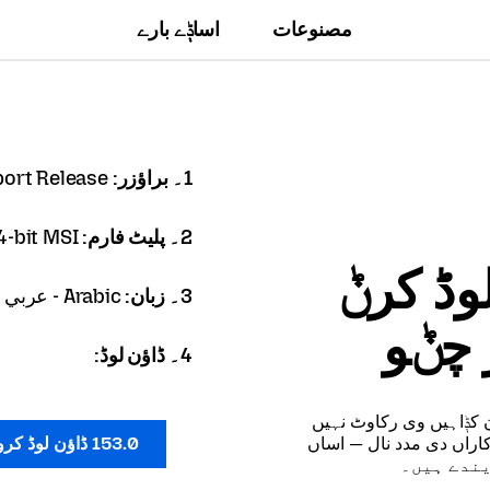
مصنوعات
اساݙے بارے
1۔ براؤزر:
port Release
2۔ پلیٹ فارم:
-bit MSI
وڈ کرݨ
3۔ زبان:
Arabic - عربي
4۔ ڈاؤن لوڈ:
ن کݙاہیں وی رکاوٹ نہیں
اراں دی مدد نال — اساں
153.0 ڈاؤن لوڈ کرو