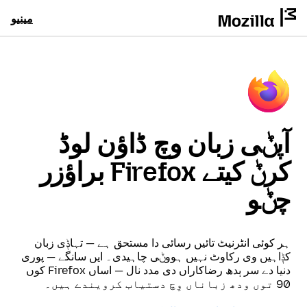
مینیو
آپݨی زبان وچ ڈاؤن لوڈ
کرݨ کیتے Firefox براؤزر
چݨو
ہر کوئی انٹرنیٹ تائیں رسائی دا مستحق ہے — تہاݙی زبان
کݙاہیں وی رکاوٹ نہیں ہووݨی چاہیدی۔ ایں سانگے — پوری
دنیا دے سر ٻدھ رضاکاراں دی مدد نال — اساں Firefox کوں
90 توں ودھ زباناں وِچ دستیاب کرویندے ہیں۔