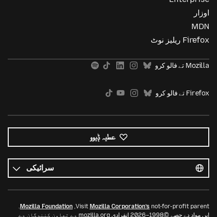
اوزار
MDN
Firefox ریلیز نوٹ
Mozilla تے فالو کرو
Firefox تے فالو کرو
عطیہ ݙیوو
ساریاں
زباناں
زبان
.
Mozilla Foundation
Visit
Mozilla Corporation’s
not-for-profit parent,
ایں مواد دے حصے ©1998–2026 انفرادی mozilla.org دے تعاون کنندگان دے