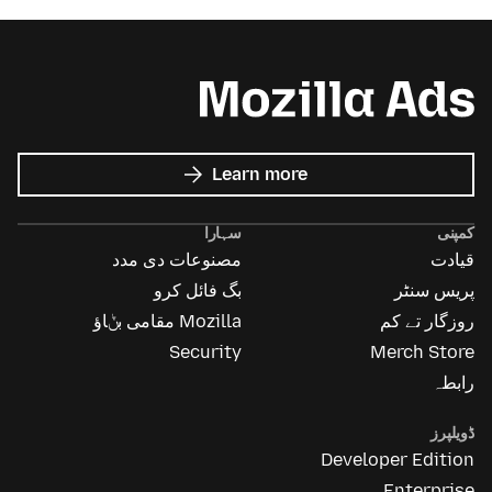
about
Learn more
Mozilla
Ads
کمپنی
سہارا
قیادت
مصنوعات دی مدد
پریس سنٹر
بگ فائل کرو
روزگار تے کم
Mozilla مقامی بݨاؤ
Security
Merch Store
رابطہ
ڈویلپرز
Developer Edition
Enterprise