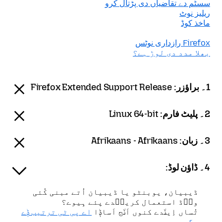
سسٹم دے تقاضیاں دی پڑتال کرو
ریلیز نوٹ
ماخذ کوڈ
Firefox رازداری نوٹس
بھلا مدد دی لوڑ ہے؟
1۔ براؤزر:
Firefox Extended Support Release
2۔ پلیٹ فارم:
Linux 64-bit
3۔ زبان:
Afrikaans - Afrikaans
4۔ ڈاؤن لوڈ:
ڈیبیان، یوبنٹو یا ڈیبیان اُتے مبنی کُئی
ون٘ڈ استعمال کرین٘دے پئے ہِیوے؟
تُساں اِین٘دے کنوں اَن٘ج اَساݙا
اے پی ٹی ترتیب ݙے
سڳدے ہِیوے
۔