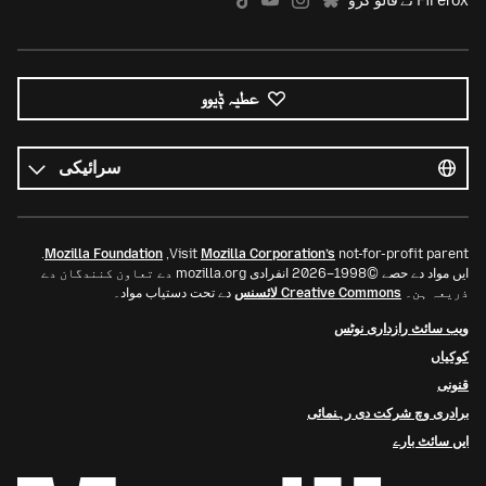
Firefox تے فالو کرو
عطیہ ݙیوو
ساریاں
زباناں
زبان
.
Mozilla Foundation
Visit
Mozilla Corporation’s
not-for-profit parent,
ایں مواد دے حصے ©1998–2026 انفرادی mozilla.org دے تعاون کنندگان دے
ذریعہ ہن۔
Creative Commons لائسنس
دے تحت دستیاب مواد۔
ویب سائٹ رازداری نوٹس
کوکیاں
قنونی
برادری وچ شرکت دی رہنمائی
ایں سائٹ بارے