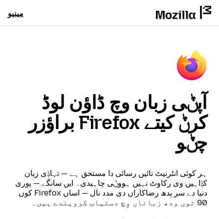
مینیو
آپݨی زبان وچ ڈاؤن لوڈ
کرݨ کیتے Firefox براؤزر
چݨو
ہر کوئی انٹرنیٹ تائیں رسائی دا مستحق ہے — تہاݙی زبان
کݙاہیں وی رکاوٹ نہیں ہووݨی چاہیدی۔ ایں سانگے — پوری
دنیا دے سر ٻدھ رضاکاراں دی مدد نال — اساں Firefox کوں
90 توں ودھ زباناں وِچ دستیاب کرویندے ہیں۔