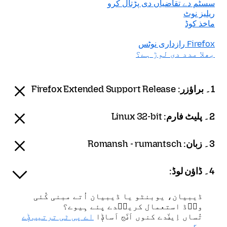
سسٹم دے تقاضیاں دی پڑتال کرو
ریلیز نوٹ
ماخذ کوڈ
Firefox رازداری نوٹس
بھلا مدد دی لوڑ ہے؟
1۔ براؤزر:
Firefox Extended Support Release
2۔ پلیٹ فارم:
Linux 32-bit
3۔ زبان:
Romansh - rumantsch
4۔ ڈاؤن لوڈ:
ڈیبیان، یوبنٹو یا ڈیبیان اُتے مبنی کُئی
ون٘ڈ استعمال کرین٘دے پئے ہِیوے؟
تُساں اِین٘دے کنوں اَن٘ج اَساݙا
اے پی ٹی ترتیب ݙے
سڳدے ہِیوے
۔