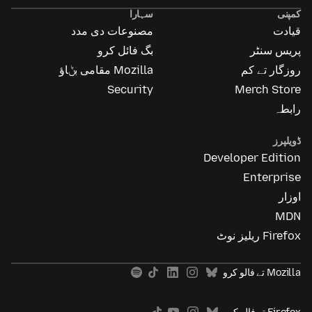
Ads
کمپنی
سہارا
قیادت
مصنوعات دی مدد
پریس سنٹر
بگ فائل کرو
روزگار تے کم
Mozilla مقامی بݨاؤ
Security
Merch Store
رابطہ
ڈویلپرز
Developer Edition
Enterprise
اوزار
MDN
Firefox ریلیز نوٹ
Mozilla تے فالو کرو