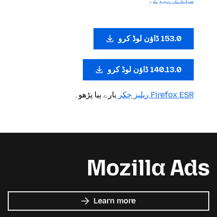
153.0 ڈاؤن لوڈ کرو
140.13.0 ڈاؤن لوڈ کرو
Firefox ESR ریلیز چکر
بارے ٻیا پڑھو۔
about
Learn more
Mozilla