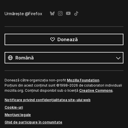
Urmărește @Firefox
Donează
Toate
limbile
Limbă
Donează către organizația non-profit
Mozilla Foundation
.
Porțiuni din acest conținut sunt ©1998–2026 de colaboratori individuali
mozilla.org. Conținut disponibil sub o licență
Creative Commons
.
Notificare privind confidențialitatea site-ului web
Cookie-uri
Mențiuni legale
Ghid de participare în comunitate