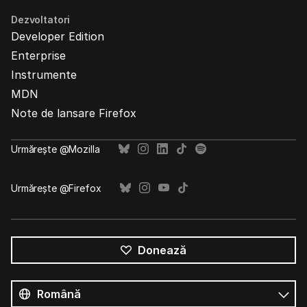
Dezvoltatori
Developer Edition
Enterprise
Instrumente
MDN
Note de lansare Firefox
Urmărește @Mozilla
Urmărește @Firefox
Donează
Toate
limbile
Limbă