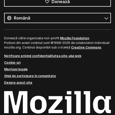
Donează
Toate
limbile
Limbă
Donează către organizația non-profit
Mozilla Foundation
.
Porțiuni din acest conținut sunt ©1998–2026 de colaboratori individuali
mozilla.org. Conținut disponibil sub o licență
Creative Commons
.
Notificare privind confidențialitatea site-ului web
Cookie-uri
Mențiuni legale
Ghid de participare în comunitate
Despre acest site