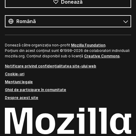
Donează
Toate
limbile
Limbă
Donează către organizația non-profit
Mozilla Foundation
.
Porțiuni din acest conținut sunt ©1998–2026 de colaboratori individuali
mozilla.org. Conținut disponibil sub o licență
Creative Commons
.
Notificare privind confidențialitatea site-ului web
Cookie-uri
Mențiuni legale
Ghid de participare în comunitate
Despre acest site