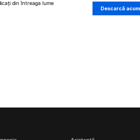
icați din întreaga lume
Descarcă acu