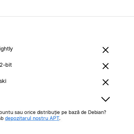
ightly
2-bit
ski
buntu sau orice distribuție pe bază de Debian?
imb
depozitarul nostru APT
.