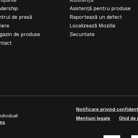
mpanie
Asistență
dership
Asistență pentru produse
trul de presă
Raportează un defect
iere
Localizează Mozilla
gazin de produse
Securitate
ntact
Notificare privind confidenț
dividuali
Mențiuni legale
Ghid de 
ns
.