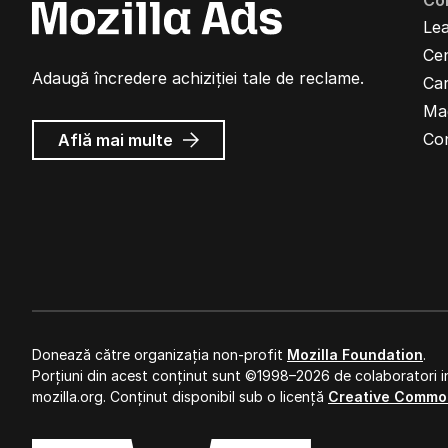
Co
Lea
Cen
Adaugă încredere achiziției tale de reclame.
Car
Ma
despre
Co
Află mai multe
Reclame
Mozilla
Donează către organizația non-profit
Mozilla Foundation
.
Porțiuni din acest conținut sunt ©1998–2026 de colaboratori in
mozilla.org. Conținut disponibil sub o licență
Creative Commo