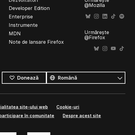
Dezvoltatori
Urmărește
@Mozilla
Developer Edition
Enterprise
Instrumente
Urmărește
MDN
@Firefox
Note de lansare Firefox
Toate
limbile
Limbă
Donează
ialitatea site-ului web
Cookie-uri
participare în comunitate
Despre acest site