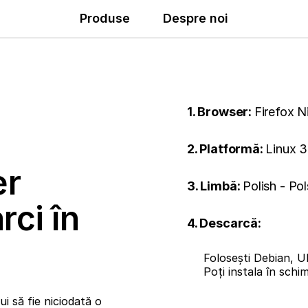
Produse
Despre noi
1. Browser:
Firefox N
2. Platformă:
Linux 3
er
3. Limbă:
Polish - Pol
rci în
4. Descarcă:
Folosești Debian, U
Poți instala în sch
i să fie niciodată o