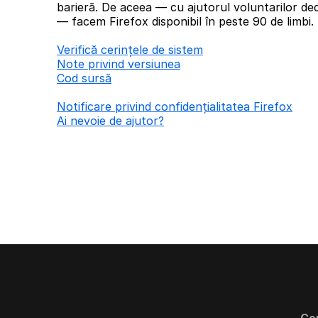
barieră. De aceea — cu ajutorul voluntarilor ded
— facem Firefox disponibil în peste 90 de limbi.
Verifică cerințele de sistem
Note privind versiunea
Cod sursă
Notificare privind confidențialitatea Firefox
Ai nevoie de ajutor?