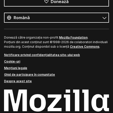
Donează
Toate
limbile
Limbă
Donează către organizația non-profit
Mozilla Foundation
.
Porțiuni din acest conținut sunt ©1998–2026 de colaboratori individuali
mozilla.org. Conținut disponibil sub o licență
Creative Commons
.
Notificare privind confidențialitatea site-ului web
Cookie-uri
Mențiuni legale
Ghid de participare în comunitate
Despre acest site