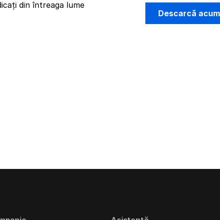
icați din întreaga lume
Descarcă acu