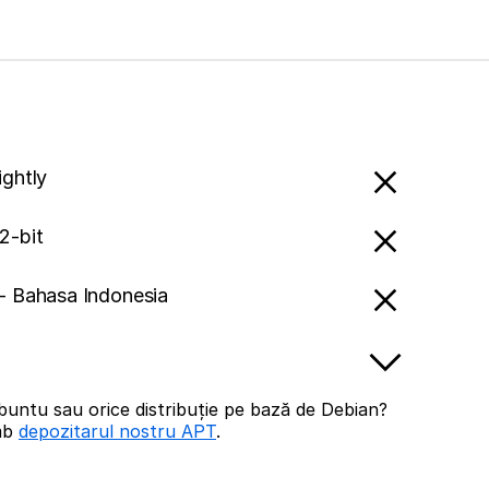
ightly
2-bit
- Bahasa Indonesia
buntu sau orice distribuție pe bază de Debian?
imb
depozitarul nostru APT
.