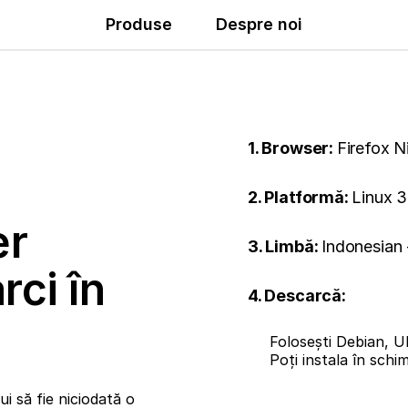
Produse
Despre noi
1. Browser:
Firefox N
2. Platformă:
Linux 3
er
3. Limbă:
Indonesian 
rci în
4. Descarcă:
Folosești Debian, U
Poți instala în sch
i să fie niciodată o