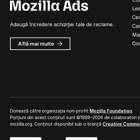
Co
Lea
Cen
Adaugă încredere achiziției tale de reclame.
Car
Ma
despre
Co
Află mai multe
Reclame
Mozilla
Donează către organizația non-profit
Mozilla Foundation
.
Porțiuni din acest conținut sunt ©1998–2026 de colaboratori in
mozilla.org. Conținut disponibil sub o licență
Creative Commo