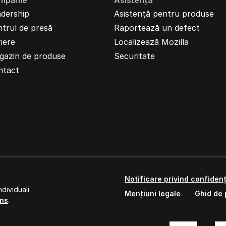
mpanie
Asistență
dership
Asistență pentru produse
trul de presă
Raportează un defect
iere
Localizează Mozilla
gazin de produse
Securitate
ntact
Notificare privind confidenț
dividuali
Mențiuni legale
Ghid de 
ns
.