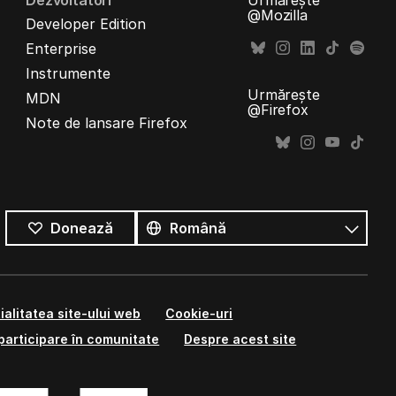
Dezvoltatori
Urmărește
@Mozilla
Developer Edition
Enterprise
Instrumente
Urmărește
MDN
@Firefox
Note de lansare Firefox
Toate
limbile
Limbă
Donează
ialitatea site-ului web
Cookie-uri
participare în comunitate
Despre acest site