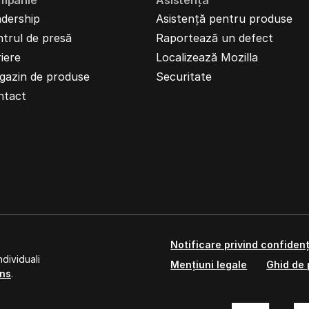
mpanie
Asistență
dership
Asistență pentru produse
trul de presă
Raportează un defect
iere
Localizează Mozilla
gazin de produse
Securitate
ntact
Notificare privind confidenț
dividuali
Mențiuni legale
Ghid de 
ns
.