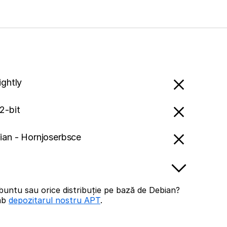
ightly
2-bit
ian - Hornjoserbsce
buntu sau orice distribuție pe bază de Debian?
imb
depozitarul nostru APT
.