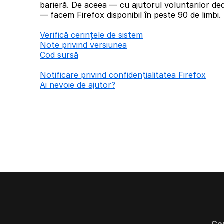
barieră. De aceea — cu ajutorul voluntarilor ded
— facem Firefox disponibil în peste 90 de limbi.
Verifică cerințele de sistem
Note privind versiunea
Cod sursă
Notificare privind confidențialitatea Firefox
Ai nevoie de ajutor?