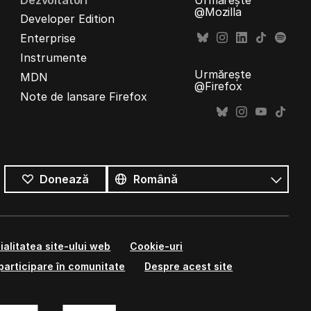
Dezvoltatori
Urmărește
@Mozilla
Developer Edition
Enterprise
Instrumente
Urmărește
MDN
@Firefox
Note de lansare Firefox
Toate
limbile
Limbă
Donează
ialitatea site-ului web
Cookie-uri
participare în comunitate
Despre acest site