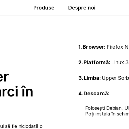
Produse
Despre noi
1. Browser:
Firefox N
2. Platformă:
Linux 3
er
3. Limbă:
Upper Sorb
rci în
4. Descarcă:
Folosești Debian, U
Poți instala în sch
i să fie niciodată o