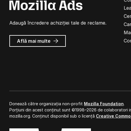
Co
Lea
Cen
Adaugă încredere achiziției tale de reclame.
Car
Ma
despre
Co
Află mai multe
Reclame
Mozilla
Donează către organizația non-profit
Mozilla Foundation
.
Porțiuni din acest conținut sunt ©1998–2026 de colaboratori in
mozilla.org. Conținut disponibil sub o licență
Creative Commo