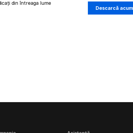
icați din întreaga lume
Descarcă acu