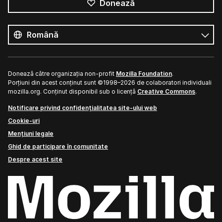
Donează
Toate
limbile
Limbă
Donează către organizația non-profit
Mozilla Foundation
.
Porțiuni din acest conținut sunt ©1998–2026 de colaboratori individuali
mozilla.org. Conținut disponibil sub o licență
Creative Commons
.
Notificare privind confidențialitatea site-ului web
Cookie-uri
Mențiuni legale
Ghid de participare în comunitate
Despre acest site