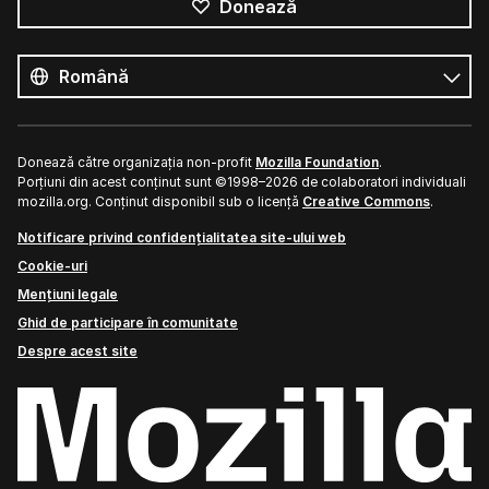
Donează
Toate
limbile
Limbă
Donează către organizația non-profit
Mozilla Foundation
.
Porțiuni din acest conținut sunt ©1998–2026 de colaboratori individuali
mozilla.org. Conținut disponibil sub o licență
Creative Commons
.
Notificare privind confidențialitatea site-ului web
Cookie-uri
Mențiuni legale
Ghid de participare în comunitate
Despre acest site