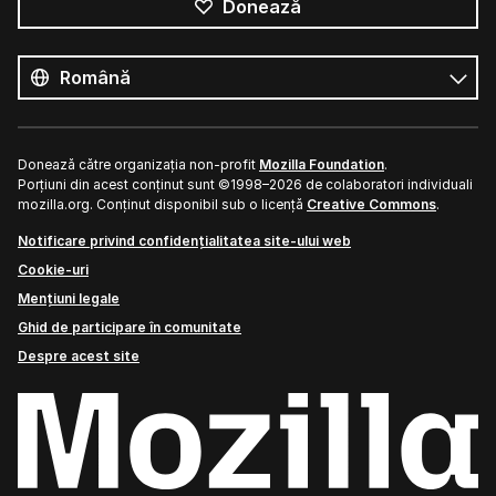
Donează
Toate
limbile
Limbă
Donează către organizația non-profit
Mozilla Foundation
.
Porțiuni din acest conținut sunt ©1998–2026 de colaboratori individuali
mozilla.org. Conținut disponibil sub o licență
Creative Commons
.
Notificare privind confidențialitatea site-ului web
Cookie-uri
Mențiuni legale
Ghid de participare în comunitate
Despre acest site