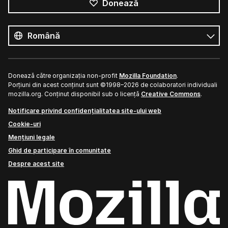
Donează
Toate
limbile
Limbă
Donează către organizația non-profit
Mozilla Foundation
.
Porțiuni din acest conținut sunt ©1998–2026 de colaboratori individuali
mozilla.org. Conținut disponibil sub o licență
Creative Commons
.
Notificare privind confidențialitatea site-ului web
Cookie-uri
Mențiuni legale
Ghid de participare în comunitate
Despre acest site