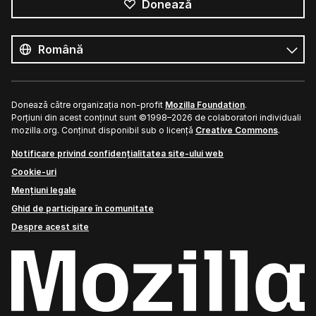
Donează
Toate
limbile
Limbă
Donează către organizația non-profit
Mozilla Foundation
.
Porțiuni din acest conținut sunt ©1998–2026 de colaboratori individuali
mozilla.org. Conținut disponibil sub o licență
Creative Commons
.
Notificare privind confidențialitatea site-ului web
Cookie-uri
Mențiuni legale
Ghid de participare în comunitate
Despre acest site