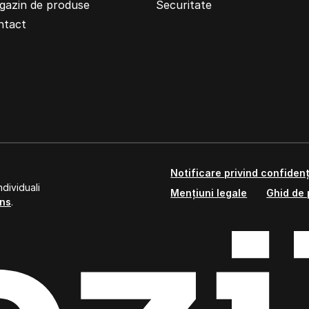
gazin de produse
Securitate
ntact
Notificare privind confidenț
dividuali
Mențiuni legale
Ghid de 
ns
.