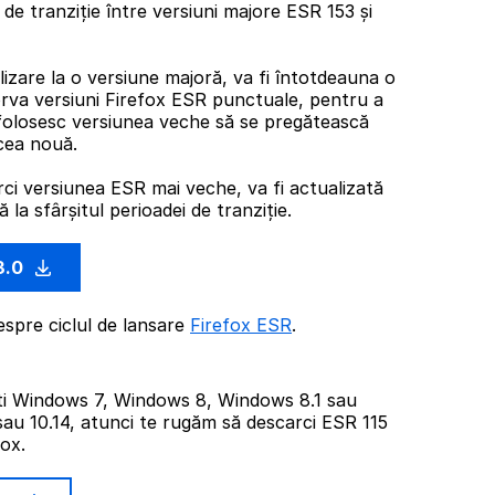
de tranziție între versiuni majore ESR 153 și
izare la o versiune majoră, va fi întotdeauna o
rva versiuni Firefox ESR punctuale, pentru a
folosesc versiunea veche să se pregătească
cea nouă.
rci versiunea ESR mai veche, va fi actualizată
la sfârșitul perioadei de tranziție.
3.0
espre ciclul de lansare
Firefox ESR
.
ti Windows 7, Windows 8, Windows 8.1 sau
sau 10.14, atunci te rugăm să descarci ESR 115
fox.