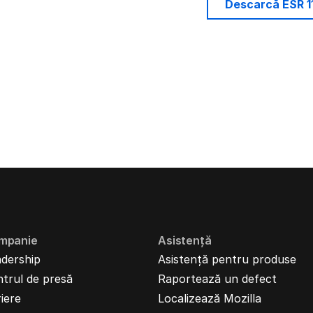
Descarcă ESR 1
mpanie
Asistență
dership
Asistență pentru produse
trul de presă
Raportează un defect
iere
Localizează Mozilla