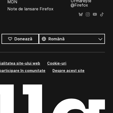
Urmărește
MDN
@Firefox
Note de lansare Firefox
Toate
limbile
Limbă
Donează
ialitatea site-ului web
Cookie-uri
participare în comunitate
Despre acest site