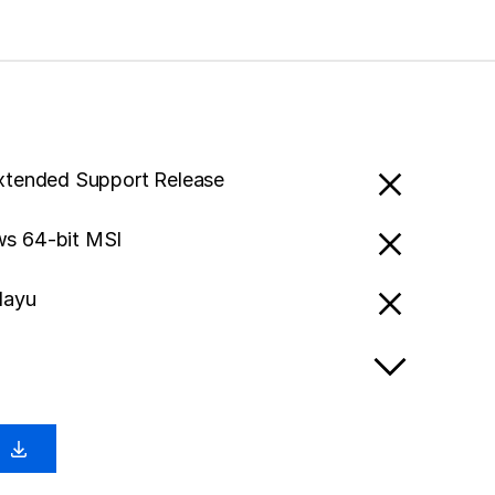
Extended Support Release
s 64-bit MSI
layu
0