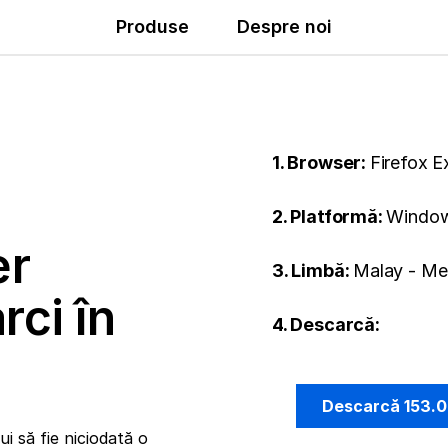
Produse
Despre noi
1. Browser:
Firefox 
2. Platformă:
Window
er
3. Limbă:
Malay - Me
rci în
4. Descarcă:
Descarcă 153.
i să fie niciodată o