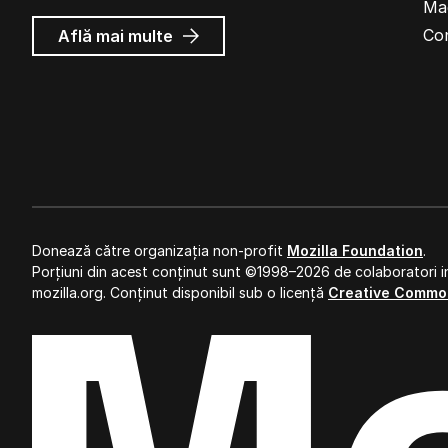
Ma
despre
Co
Află mai multe
Reclame
Mozilla
Donează către organizația non-profit
Mozilla Foundation
.
Porțiuni din acest conținut sunt ©1998–2026 de colaboratori in
mozilla.org. Conținut disponibil sub o licență
Creative Commo