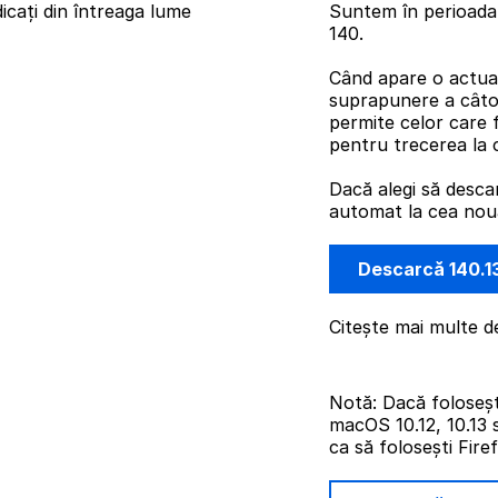
icați din întreaga lume
Suntem în perioada 
140.
Când apare o actual
suprapunere a câto
permite celor care 
pentru trecerea la 
Dacă alegi să desca
automat la cea nouă 
Descarcă 140.1
Citește mai multe d
Notă: Dacă foloseș
macOS 10.12, 10.13 
ca să folosești Fire