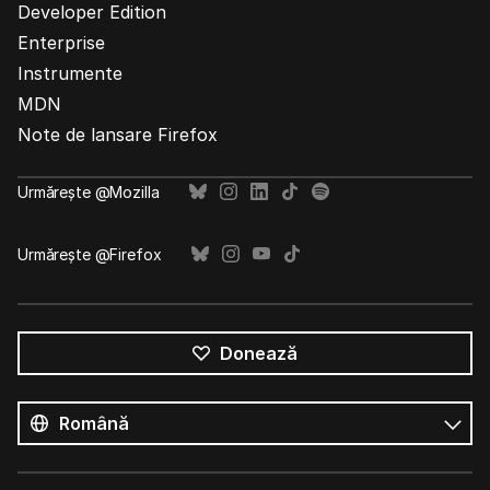
Developer Edition
Enterprise
Instrumente
MDN
Note de lansare Firefox
Urmărește @Mozilla
Urmărește @Firefox
Donează
Toate
limbile
Limbă