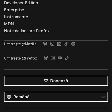
Developer Edition
Enterprise
Instrumente
MDN
Note de lansare Firefox
Urmărește @Mozilla
Urmărește @Firefox
Donează
Toate
limbile
Limbă