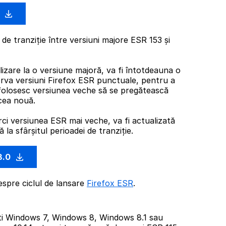
0
de tranziție între versiuni majore ESR 153 și
izare la o versiune majoră, va fi întotdeauna o
rva versiuni Firefox ESR punctuale, pentru a
folosesc versiunea veche să se pregătească
cea nouă.
rci versiunea ESR mai veche, va fi actualizată
la sfârșitul perioadei de tranziție.
3.0
espre ciclul de lansare
Firefox ESR
.
ti Windows 7, Windows 8, Windows 8.1 sau