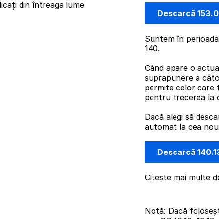
icați din întreaga lume
Descarcă 153.
Suntem în perioada 
140.
Când apare o actual
suprapunere a câto
permite celor care 
pentru trecerea la 
Dacă alegi să desca
automat la cea nouă 
Descarcă 140.1
Citește mai multe d
Notă: Dacă foloseș