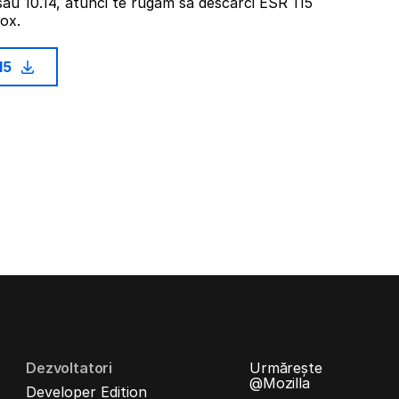
sau 10.14, atunci te rugăm să descarci ESR 115
fox.
15
Dezvoltatori
Urmărește
@Mozilla
Developer Edition