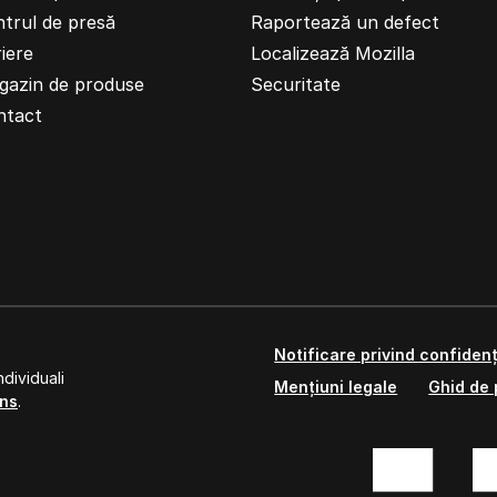
trul de presă
Raportează un defect
iere
Localizează Mozilla
gazin de produse
Securitate
ntact
Notificare privind confidenț
dividuali
Mențiuni legale
Ghid de 
ns
.