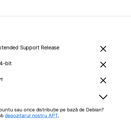
Extended Support Release
4-bit
লা
buntu sau orice distribuție pe bază de Debian?
imb
depozitarul nostru APT
.