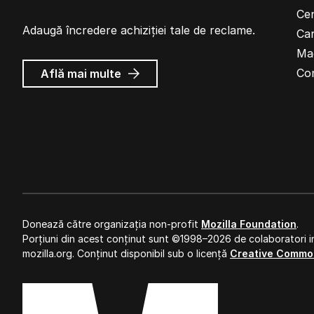
Cen
Adaugă încredere achiziției tale de reclame.
Car
Ma
despre
Co
Află mai multe
Reclame
Mozilla
Donează către organizația non-profit
Mozilla Foundation
.
Porțiuni din acest conținut sunt ©1998–2026 de colaboratori in
mozilla.org. Conținut disponibil sub o licență
Creative Commo