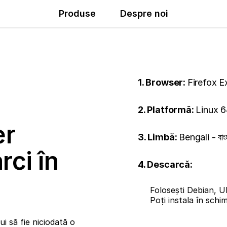
Produse
Despre noi
1. Browser:
Firefox 
2. Platformă:
Linux 6
er
3. Limbă:
Bengali - বাং
rci în
4. Descarcă:
Folosești Debian, U
Poți instala în sch
i să fie niciodată o