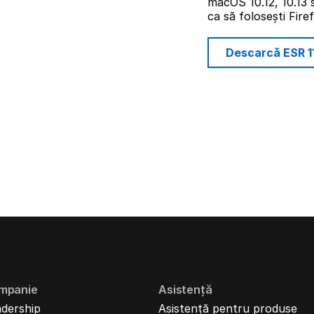
macOS 10.12, 10.13 
ca să folosești Fire
Descarcă ESR 1
mpanie
Asistență
dership
Asistență pentru produse