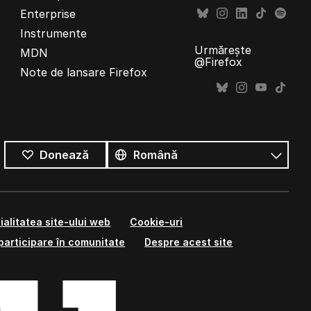
Enterprise
Instrumente
Urmărește
MDN
@Firefox
Note de lansare Firefox
Toate
limbile
Limbă
Donează
ialitatea site-ului web
Cookie-uri
participare în comunitate
Despre acest site