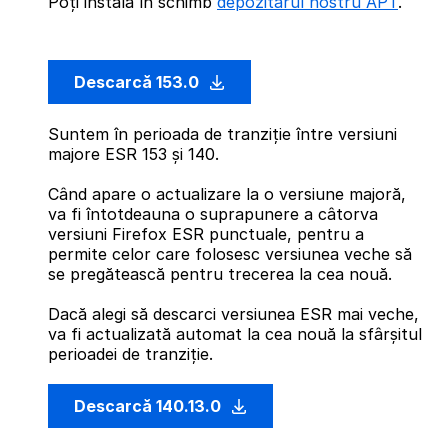
Poți instala în schimb
depozitarul nostru APT
.
Descarcă 153.0
Suntem în perioada de tranziție între versiuni
majore ESR 153 și 140.
Când apare o actualizare la o versiune majoră,
va fi întotdeauna o suprapunere a câtorva
versiuni Firefox ESR punctuale, pentru a
permite celor care folosesc versiunea veche să
se pregătească pentru trecerea la cea nouă.
Dacă alegi să descarci versiunea ESR mai veche,
va fi actualizată automat la cea nouă la sfârșitul
perioadei de tranziție.
Descarcă 140.13.0