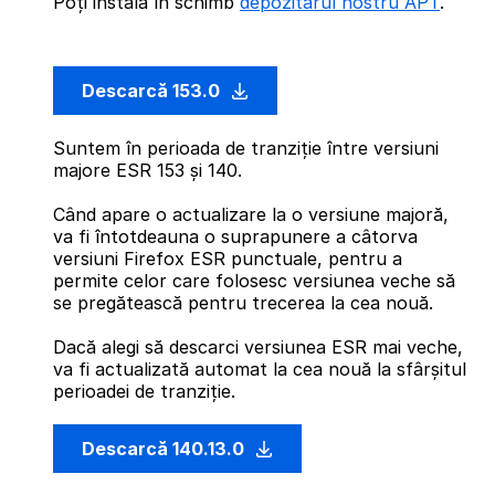
Poți instala în schimb
depozitarul nostru APT
.
Descarcă 153.0
Suntem în perioada de tranziție între versiuni
majore ESR 153 și 140.
Când apare o actualizare la o versiune majoră,
va fi întotdeauna o suprapunere a câtorva
versiuni Firefox ESR punctuale, pentru a
permite celor care folosesc versiunea veche să
se pregătească pentru trecerea la cea nouă.
Dacă alegi să descarci versiunea ESR mai veche,
va fi actualizată automat la cea nouă la sfârșitul
perioadei de tranziție.
Descarcă 140.13.0