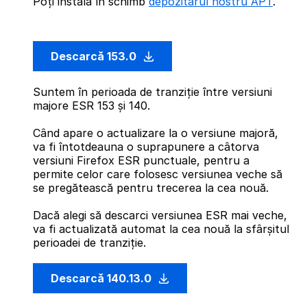
Poți instala în schimb
depozitarul nostru APT
.
Descarcă 153.0
Suntem în perioada de tranziție între versiuni
majore ESR 153 și 140.
Când apare o actualizare la o versiune majoră,
va fi întotdeauna o suprapunere a câtorva
versiuni Firefox ESR punctuale, pentru a
permite celor care folosesc versiunea veche să
se pregătească pentru trecerea la cea nouă.
Dacă alegi să descarci versiunea ESR mai veche,
va fi actualizată automat la cea nouă la sfârșitul
perioadei de tranziție.
Descarcă 140.13.0