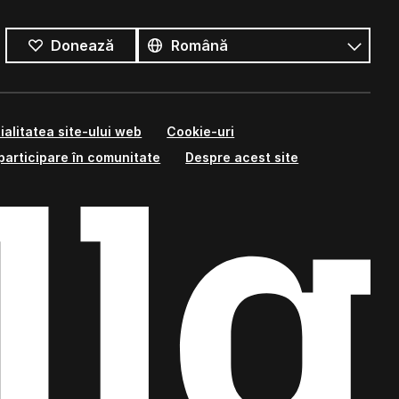
Toate
limbile
Limbă
Donează
ialitatea site-ului web
Cookie-uri
participare în comunitate
Despre acest site