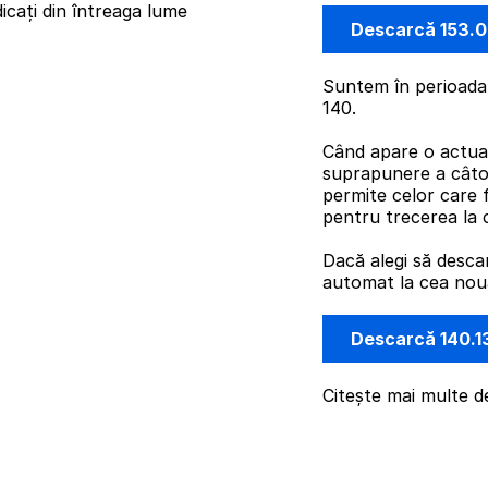
icați din întreaga lume
Descarcă 153.
Suntem în perioada 
140.
Când apare o actual
suprapunere a câto
permite celor care 
pentru trecerea la 
Dacă alegi să desca
automat la cea nouă 
Descarcă 140.1
Citește mai multe d