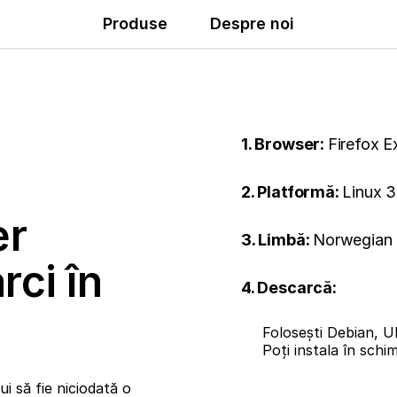
Produse
Despre noi
1. Browser:
Firefox 
2. Platformă:
Linux 3
er
3. Limbă:
Norwegian 
rci în
4. Descarcă:
Folosești Debian, U
Poți instala în sch
i să fie niciodată o