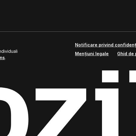
Notificare privind confidenț
dividuali
Mențiuni legale
Ghid de 
ns
.