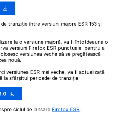
0
de tranziție între versiuni majore ESR 153 și
izare la o versiune majoră, va fi întotdeauna o
rva versiuni Firefox ESR punctuale, pentru a
folosesc versiunea veche să se pregătească
cea nouă.
rci versiunea ESR mai veche, va fi actualizată
la sfârșitul perioadei de tranziție.
3.0
espre ciclul de lansare
Firefox ESR
.