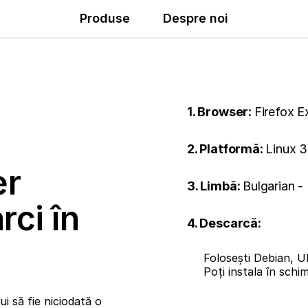
Produse
Despre noi
1. Browser:
Firefox 
2. Platformă:
Linux 3
er
3. Limbă:
Bulgarian 
rci în
4. Descarcă:
Folosești Debian, U
Poți instala în sch
i să fie niciodată o