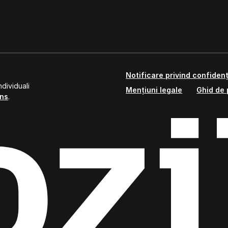
Notificare privind confidenț
dividuali
Mențiuni legale
Ghid de 
ns
.