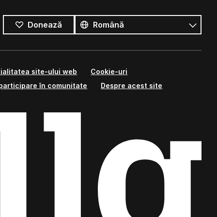
Toate
limbile
Limbă
Donează
ialitatea site-ului web
Cookie-uri
participare în comunitate
Despre acest site