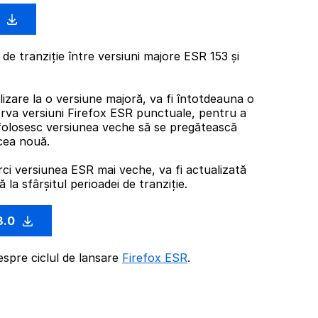
0
de tranziție între versiuni majore ESR 153 și
izare la o versiune majoră, va fi întotdeauna o
rva versiuni Firefox ESR punctuale, pentru a
folosesc versiunea veche să se pregătească
cea nouă.
rci versiunea ESR mai veche, va fi actualizată
la sfârșitul perioadei de tranziție.
3.0
espre ciclul de lansare
Firefox ESR
.