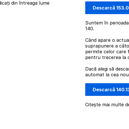
icați din întreaga lume
Descarcă 153.
Suntem în perioada 
140.
Când apare o actual
suprapunere a câto
permite celor care 
pentru trecerea la 
Dacă alegi să desca
automat la cea nouă 
Descarcă 140.1
Citește mai multe d