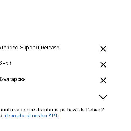
Extended Support Release
2-bit
- Български
buntu sau orice distribuție pe bază de Debian?
imb
depozitarul nostru APT
.