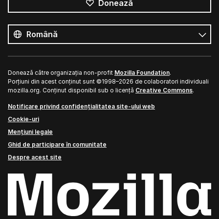
Donează
Toate
limbile
Limbă
Donează către organizația non-profit
Mozilla Foundation
.
Porțiuni din acest conținut sunt ©1998–2026 de colaboratori individuali
mozilla.org. Conținut disponibil sub o licență
Creative Commons
.
Notificare privind confidențialitatea site-ului web
Cookie-uri
Mențiuni legale
Ghid de participare în comunitate
Despre acest site