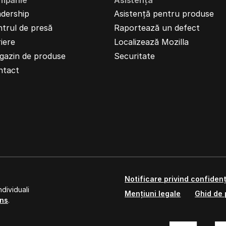
mpanie
Asistență
dership
Asistență pentru produse
trul de presă
Raportează un defect
iere
Localizează Mozilla
gazin de produse
Securitate
ntact
Notificare privind confidenț
dividuali
Mențiuni legale
Ghid de 
ns
.