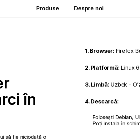
Produse
Despre noi
1. Browser:
Firefox B
2. Platformă:
Linux 6
er
3. Limbă:
Uzbek - Oʻz
rci în
4. Descarcă:
Folosești Debian, U
Poți instala în sch
i să fie niciodată o