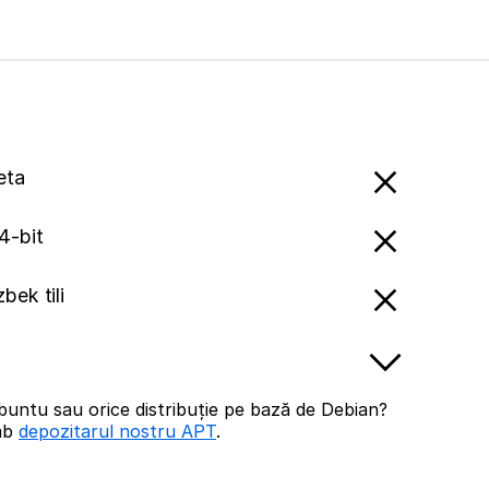
eta
4-bit
bek tili
buntu sau orice distribuție pe bază de Debian?
imb
depozitarul nostru APT
.