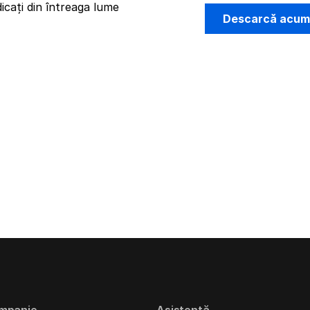
icați din întreaga lume
Descarcă acu