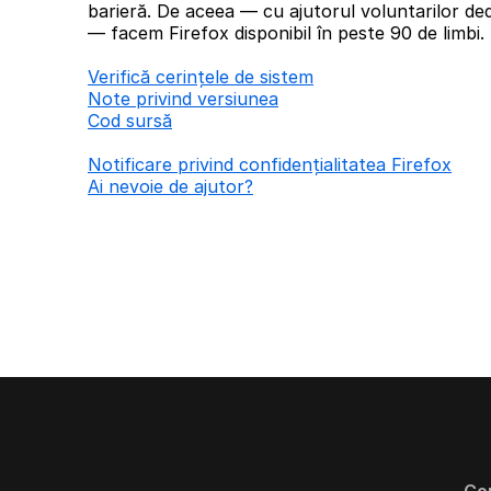
barieră. De aceea — cu ajutorul voluntarilor ded
— facem Firefox disponibil în peste 90 de limbi.
Verifică cerințele de sistem
Note privind versiunea
Cod sursă
Notificare privind confidențialitatea Firefox
Ai nevoie de ajutor?