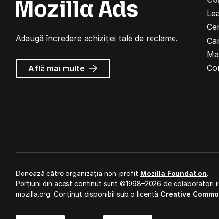
Co
Lea
Cen
Adaugă încredere achiziției tale de reclame.
Car
Ma
despre
Co
Află mai multe
Reclame
Mozilla
Donează către organizația non-profit
Mozilla Foundation
.
Porțiuni din acest conținut sunt ©1998–2026 de colaboratori in
mozilla.org. Conținut disponibil sub o licență
Creative Commo