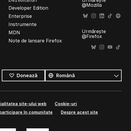
Dezvoltatori
Urmărește
@Mozilla
Developer Edition
Enterprise
Instrumente
Urmărește
MDN
@Firefox
Note de lansare Firefox
Toate
limbile
Limbă
Donează
ialitatea site-ului web
Cookie-uri
participare în comunitate
Despre acest site