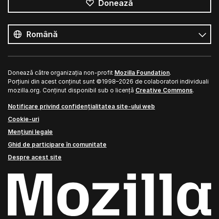
Donează
Toate
limbile
Limbă
Donează către organizația non-profit
Mozilla Foundation
.
Porțiuni din acest conținut sunt ©1998–2026 de colaboratori individuali
mozilla.org. Conținut disponibil sub o licență
Creative Commons
.
Notificare privind confidențialitatea site-ului web
Cookie-uri
Mențiuni legale
Ghid de participare în comunitate
Despre acest site