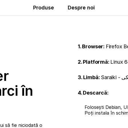
Produse
Despre noi
1. Browser:
Firefox B
2. Platformă:
Linux 6
er
3. Limbă:
Saraik
rci în
4. Descarcă:
Folosești Debian, U
Poți instala în sch
i să fie niciodată o