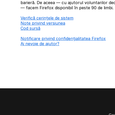
barieră. De aceea — cu ajutorul voluntarilor ded
— facem Firefox disponibil în peste 90 de limbi.
Verifică cerințele de sistem
Note privind versiunea
Cod sursă
Notificare privind confidențialitatea Firefox
Ai nevoie de ajutor?