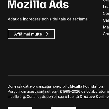
Co
Lea
Cen
Adaugă încredere achiziției tale de reclame.
Car
Ma
despre
Co
Află mai multe
Reclame
Mozilla
Donează către organizația non-profit
Mozilla Foundation
.
Porțiuni din acest conținut sunt ©1998–2026 de colaboratori in
mozilla.org. Conținut disponibil sub o licență
Creative Commo