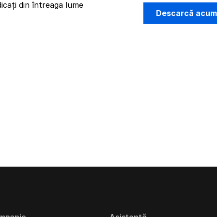
icați din întreaga lume
Descarcă acu