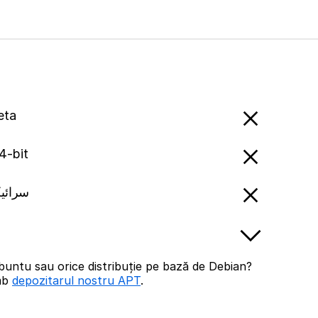
eta
4-bit
i - سرائیکی
buntu sau orice distribuție pe bază de Debian?
imb
depozitarul nostru APT
.