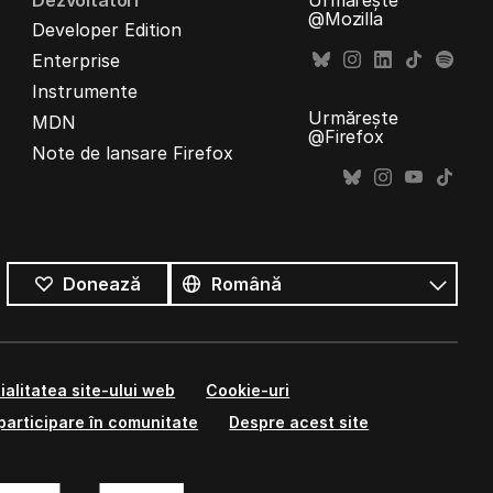
Dezvoltatori
Urmărește
@Mozilla
Developer Edition
Enterprise
Instrumente
Urmărește
MDN
@Firefox
Note de lansare Firefox
Toate
limbile
Limbă
Donează
ialitatea site-ului web
Cookie-uri
participare în comunitate
Despre acest site