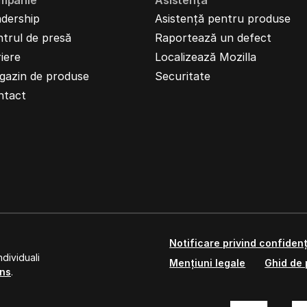
mpanie
Asistență
dership
Asistență pentru produse
trul de presă
Raportează un defect
iere
Localizează Mozilla
gazin de produse
Securitate
ntact
Notificare privind confidenț
dividuali
Mențiuni legale
Ghid de 
ns
.