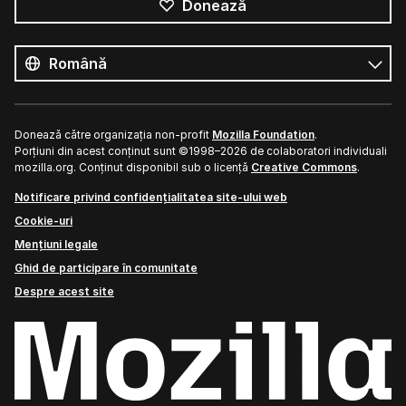
Donează
Toate
limbile
Limbă
Donează către organizația non-profit
Mozilla Foundation
.
Porțiuni din acest conținut sunt ©1998–2026 de colaboratori individuali
mozilla.org. Conținut disponibil sub o licență
Creative Commons
.
Notificare privind confidențialitatea site-ului web
Cookie-uri
Mențiuni legale
Ghid de participare în comunitate
Despre acest site