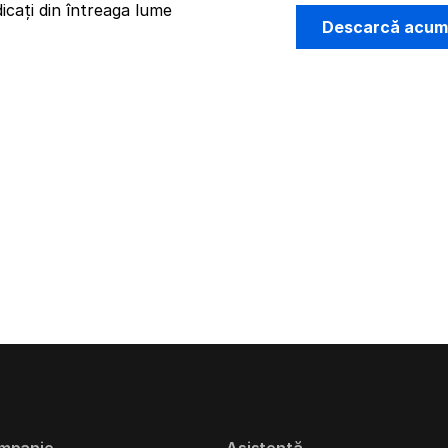
icați din întreaga lume
Descarcă acu