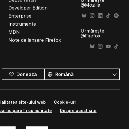
Dezvoltatori
Urmărește
@Mozilla
Developer Edition
Enterprise
Instrumente
Urmărește
MDN
@Firefox
Note de lansare Firefox
Toate
limbile
Limbă
Donează
ialitatea site-ului web
Cookie-uri
participare în comunitate
Despre acest site