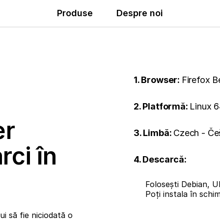
Produse
Despre noi
1. Browser:
Firefox B
2. Platformă:
Linux 6
er
3. Limbă:
Czech - Če
rci în
4. Descarcă:
Folosești Debian, U
Poți instala în sch
i să fie niciodată o