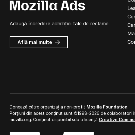
Co
Lea
Cen
Adaugă încredere achiziției tale de reclame.
Car
Ma
despre
Co
Află mai multe
Reclame
Mozilla
Donează către organizația non-profit
Mozilla Foundation
.
Porțiuni din acest conținut sunt ©1998–2026 de colaboratori in
mozilla.org. Conținut disponibil sub o licență
Creative Commo