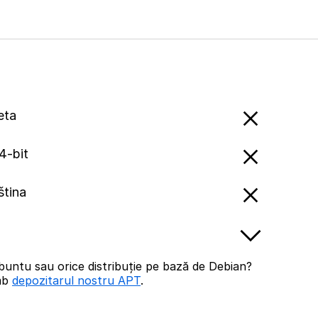
eta
4-bit
ština
buntu sau orice distribuție pe bază de Debian?
imb
depozitarul nostru APT
.