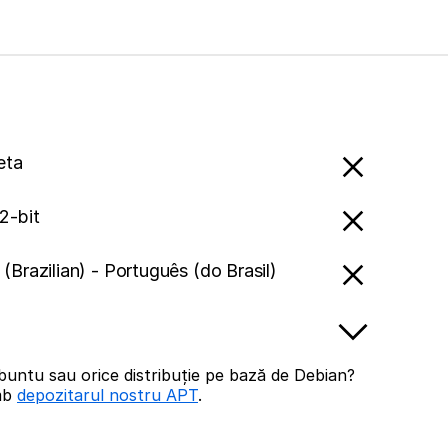
eta
2-bit
(Brazilian) - Português (do Brasil)
buntu sau orice distribuție pe bază de Debian?
imb
depozitarul nostru APT
.