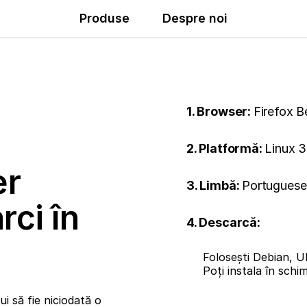
Produse
Despre noi
1. Browser:
Firefox B
2. Platformă:
Linux 3
er
3. Limbă:
Portuguese 
rci în
4. Descarcă:
Folosești Debian, U
Poți instala în sch
i să fie niciodată o