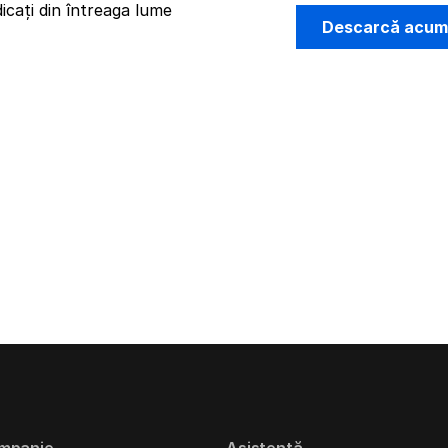
icați din întreaga lume
Descarcă acu