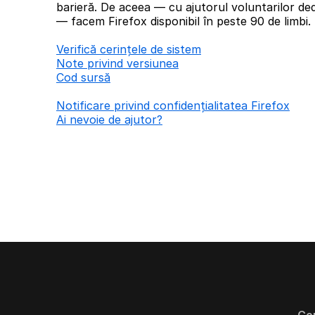
barieră. De aceea — cu ajutorul voluntarilor ded
— facem Firefox disponibil în peste 90 de limbi.
Verifică cerințele de sistem
Note privind versiunea
Cod sursă
Notificare privind confidențialitatea Firefox
Ai nevoie de ajutor?