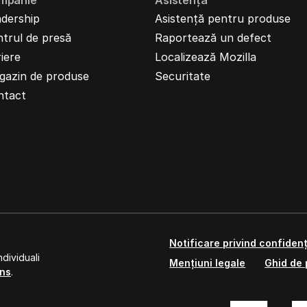
mpanie
Asistență
dership
Asistență pentru produse
trul de presă
Raportează un defect
iere
Localizează Mozilla
gazin de produse
Securitate
ntact
Notificare privind confidenț
dividuali
Mențiuni legale
Ghid de 
ns
.