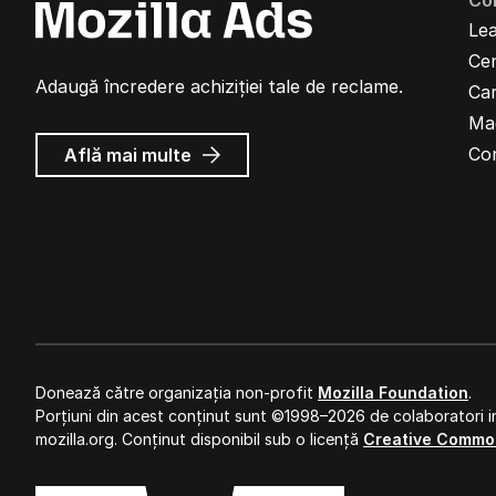
Co
Lea
Cen
Adaugă încredere achiziției tale de reclame.
Car
Ma
despre
Co
Află mai multe
Reclame
Mozilla
Donează către organizația non-profit
Mozilla Foundation
.
Porțiuni din acest conținut sunt ©1998–2026 de colaboratori in
mozilla.org. Conținut disponibil sub o licență
Creative Commo