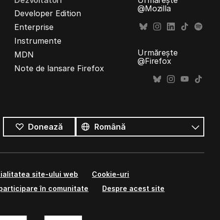
Dezvoltatori
Urmărește
@Mozilla
Developer Edition
Enterprise
Instrumente
Urmărește
MDN
@Firefox
Note de lansare Firefox
Toate
limbile
Limbă
Donează
ialitatea site-ului web
Cookie-uri
participare în comunitate
Despre acest site