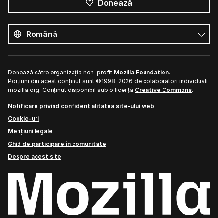
Donează
Toate
limbile
Limbă
Donează către organizația non-profit
Mozilla Foundation
.
Porțiuni din acest conținut sunt ©1998–2026 de colaboratori individuali
mozilla.org. Conținut disponibil sub o licență
Creative Commons
.
Notificare privind confidențialitatea site-ului web
Cookie-uri
Mențiuni legale
Ghid de participare în comunitate
Despre acest site