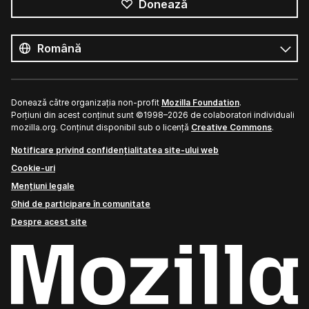
Donează
Toate
limbile
Limbă
Donează către organizația non-profit
Mozilla Foundation
.
Porțiuni din acest conținut sunt ©1998–2026 de colaboratori individuali
mozilla.org. Conținut disponibil sub o licență
Creative Commons
.
Notificare privind confidențialitatea site-ului web
Cookie-uri
Mențiuni legale
Ghid de participare în comunitate
Despre acest site