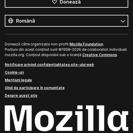
Donează
Toate
limbile
Limbă
Donează către organizația non-profit
Mozilla Foundation
.
Porțiuni din acest conținut sunt ©1998–2026 de colaboratori individuali
mozilla.org. Conținut disponibil sub o licență
Creative Commons
.
Notificare privind confidențialitatea site-ului web
Cookie-uri
Mențiuni legale
Ghid de participare în comunitate
Despre acest site