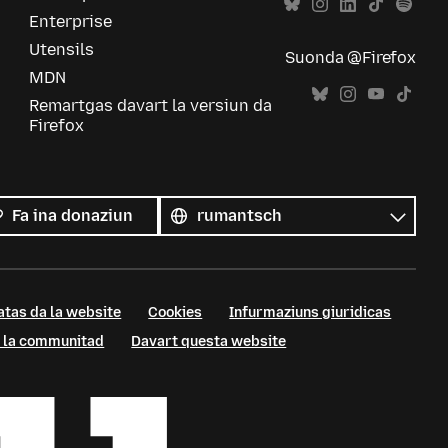
Enterprise
Utensils
Suonda @Firefox
MDN
Remartgas davart la versiun da
Firefox
Tut
las
Lingua
Fa ina donaziun
linguas
atas da la website
Cookies
Infurmaziuns giuridicas
 a la communitad
Davart questa website