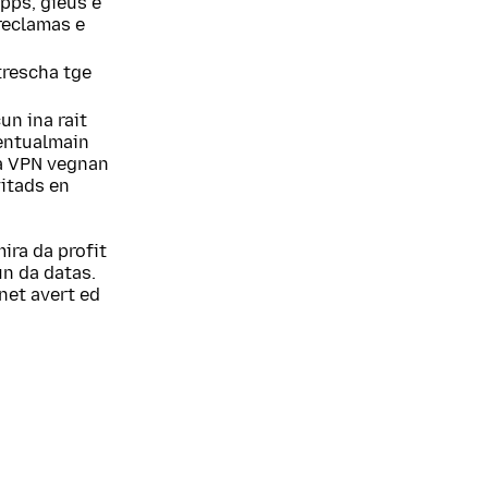
pps, gieus e
 reclamas e
trescha tge
un ina rait
ventualmain
la VPN vegnan
vitads en
ira da profit
un da datas.
net avert ed