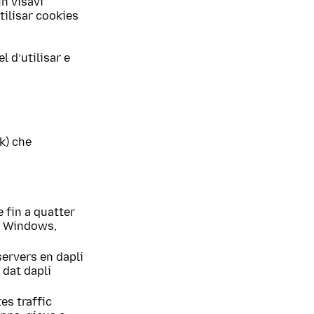
un visavi
ilisar cookies
l d’utilisar e
k) che
 fin a quatter
in Windows,
ervers en dapli
 dat dapli
es traffic