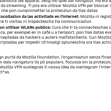
 banduna tes apparat, betg mo quel dal navigatur, ma era a
da streaming. Ti pos era utilisar Mozilla VPN per bloccar
 che pon cumprometter la protecziun da tias datas.
ocollaziun da las activitads en l’internet:
Mozilla ni regis
e ti visitas ni inspectescha tia communicaziun.
un utilisar WLANs publics:
Cura che ti ta connecteschas c
a, per exempel en in café u a l’eroport, pon tias datas e
erceptadas da hackers u auters malfatschents. Cun Mozil
criptadas per impedir ch’insatgi spiuneschia ora tias acti
n purtà da Mozilla Foundation, l’organisaziun senza finam
in dals navigaturs ils pli populars, focussà sin la proteczi
ozilla VPN sustegnas ti nossa idea da mantegnair l’inter
tt*as.