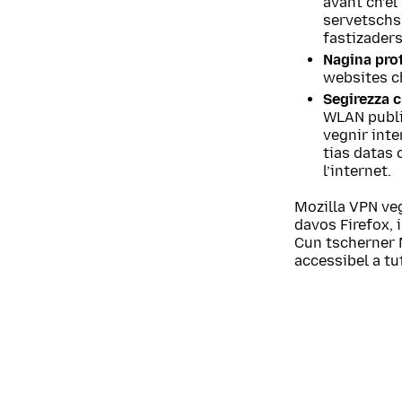
avant ch’el
servetschs 
fastizaders
Nagina prot
websites ch
Segirezza c
WLAN public
vegnir int
tias datas 
l’internet.
Mozilla VPN veg
davos Firefox, 
Cun tscherner M
accessibel a tu