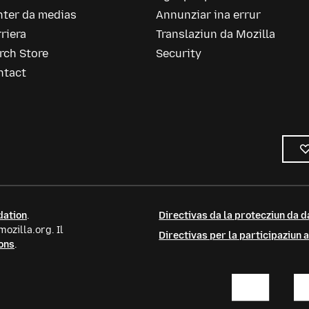
nter da medias
Annunziar ina errur
riera
Translaziun da Mozilla
rch Store
Security
ntact
dation
.
Directivas da la protecziun da d
ozilla.org. Il
Directivas per la participaziun
ons
.