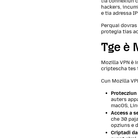
tia connexiun c
hackers, incumb
e tia adressa IP
Perquai dovras 
protegia tias a
Tge è 
Mozilla VPN è i
criptescha tes 
Cun Mozilla VP
Protecziun 
auters appa
macOS, Lin
Access a se
che 30 paja
opziuns e d
Criptadi dal