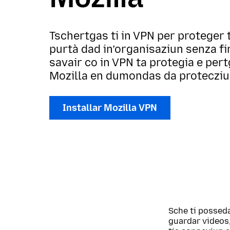
Tschertgas ti in VPN per proteger 
purtà dad in’organisaziun senza fin
savair co in VPN ta protegia e pert
Mozilla en dumondas da protecziun
Installar Mozilla VPN
Sche ti posseda
guardar videos,