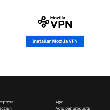
Installar Mozilla VPN
erpresa
Agid
ecziun
Agid per products