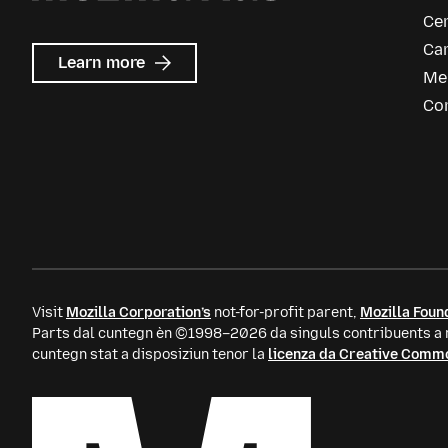
Ce
Car
about
Learn more
Me
Mozilla
Ads
Co
Visit
Mozilla Corporation’s
not-for-profit parent,
Mozilla Foun
Parts dal cuntegn èn ©1998–2026 da singuls contribuents a m
cuntegn stat a disposiziun tenor la
licenza da Creative Comm