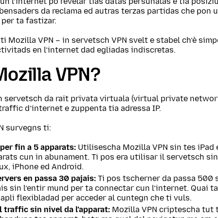
un l’internet po revelar tias datas persunalas e tia posizi
ensaders da reclama ed autras terzas partidas che pon ut
 per ta fastizar.
ti Mozilla VPN – in servetsch VPN svelt e stabel ch’è simpe
ctivitads en l’internet dad egliadas indiscretas.
Mozilla VPN?
n servetsch da rait privata virtuala (virtual private networ
traffic d’internet e zuppenta tia adressa IP.
N survegns ti:
per fin a 5 apparats:
Utilisescha Mozilla VPN sin tes iPad e
rats cun in abunament. Ti pos era utilisar il servetsch s
ux, iPhone ed Android.
rvers en passa 30 pajais:
Ti pos tscherner da passa 500 s
is sin l’entir mund per ta connectar cun l’internet. Quai ta
apli flexibladad per acceder al cuntegn che ti vuls.
 traffic sin nivel da l’apparat:
Mozilla VPN criptescha tut t