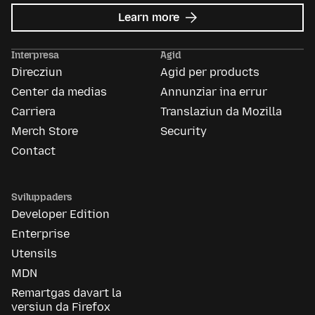
about
Learn more
Mozilla
Ads
Interpresa
Agid
Direcziun
Agid per products
Center da medias
Annunziar ina errur
Carriera
Translaziun da Mozilla
Merch Store
Security
Contact
Sviluppaders
Developer Edition
Enterprise
Utensils
MDN
Remartgas davart la
versiun da Firefox