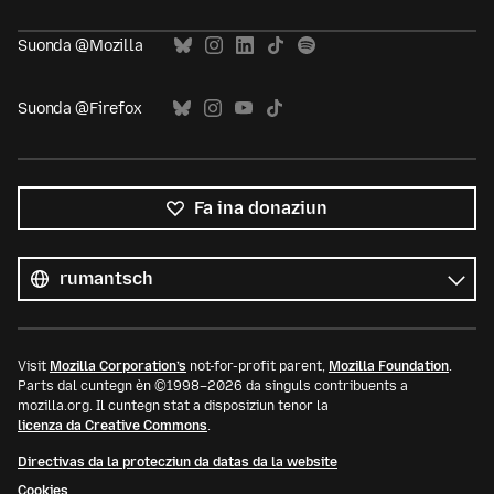
Suonda @Mozilla
Suonda @Firefox
Fa ina donaziun
Tut
las
Lingua
linguas
Visit
Mozilla Corporation’s
not-for-profit parent,
Mozilla Foundation
.
Parts dal cuntegn èn ©1998–2026 da singuls contribuents a
mozilla.org. Il cuntegn stat a disposiziun tenor la
licenza da Creative Commons
.
Directivas da la protecziun da datas da la website
Cookies