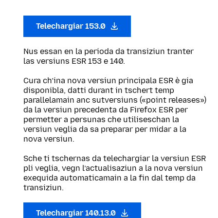
Telechargiar 153.0
Nus essan en la perioda da transiziun tranter
las versiuns ESR 153 e 140.
Cura ch’ina nova versiun principala ESR è gia
disponibla, datti durant in tschert temp
parallelamain anc sutversiuns («point releases»)
da la versiun precedenta da Firefox ESR per
permetter a persunas che utiliseschan la
versiun veglia da sa preparar per midar a la
nova versiun.
Sche ti tschernas da telechargiar la versiun ESR
pli veglia, vegn l’actualisaziun a la nova versiun
exequida automaticamain a la fin dal temp da
transiziun.
Telechargiar 140.13.0