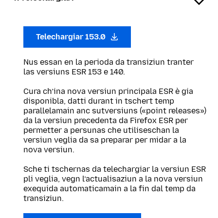
Telechargiar 153.0
Nus essan en la perioda da transiziun tranter
las versiuns ESR 153 e 140.
Cura ch’ina nova versiun principala ESR è gia
disponibla, datti durant in tschert temp
parallelamain anc sutversiuns («point releases»)
da la versiun precedenta da Firefox ESR per
permetter a persunas che utiliseschan la
versiun veglia da sa preparar per midar a la
nova versiun.
Sche ti tschernas da telechargiar la versiun ESR
pli veglia, vegn l’actualisaziun a la nova versiun
exequida automaticamain a la fin dal temp da
transiziun.