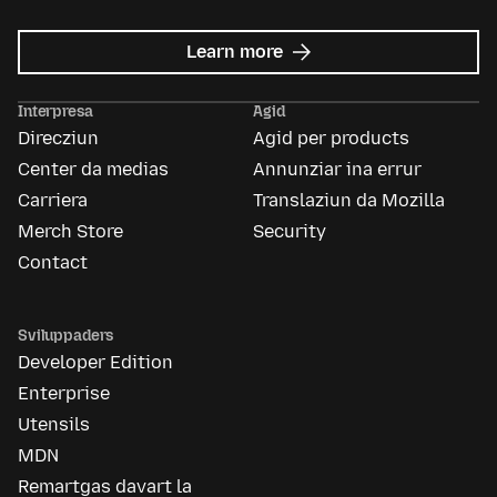
about
Learn more
Mozilla
Ads
Interpresa
Agid
Direcziun
Agid per products
Center da medias
Annunziar ina errur
Carriera
Translaziun da Mozilla
Merch Store
Security
Contact
Sviluppaders
Developer Edition
Enterprise
Utensils
MDN
Remartgas davart la