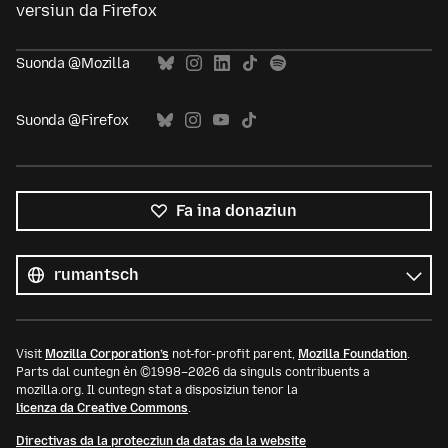
versiun da Firefox
Suonda @Mozilla
Suonda @Firefox
Fa ina donaziun
Tut
las
Lingua
linguas
Visit
Mozilla Corporation’s
not-for-profit parent,
Mozilla Foundation
.
Parts dal cuntegn èn ©1998–2026 da singuls contribuents a
mozilla.org. Il cuntegn stat a disposiziun tenor la
licenza da Creative Commons
.
Directivas da la protecziun da datas da la website