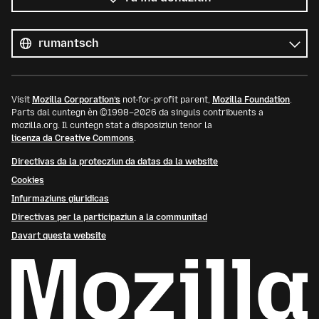
Tut
las
Lingua
linguas
Visit
Mozilla Corporation’s
not-for-profit parent,
Mozilla Foundation
.
Parts dal cuntegn èn ©1998–2026 da singuls contribuents a
mozilla.org. Il cuntegn stat a disposiziun tenor la
licenza da Creative Commons
.
Directivas da la protecziun da datas da la website
Cookies
Infurmaziuns giuridicas
Directivas per la participaziun a la communitad
Davart questa website