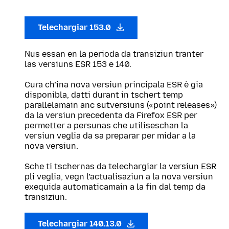
Telechargiar 153.0
Nus essan en la perioda da transiziun tranter
las versiuns ESR 153 e 140.
Cura ch’ina nova versiun principala ESR è gia
disponibla, datti durant in tschert temp
parallelamain anc sutversiuns («point releases»)
da la versiun precedenta da Firefox ESR per
permetter a persunas che utiliseschan la
versiun veglia da sa preparar per midar a la
nova versiun.
Sche ti tschernas da telechargiar la versiun ESR
pli veglia, vegn l’actualisaziun a la nova versiun
exequida automaticamain a la fin dal temp da
transiziun.
Telechargiar 140.13.0