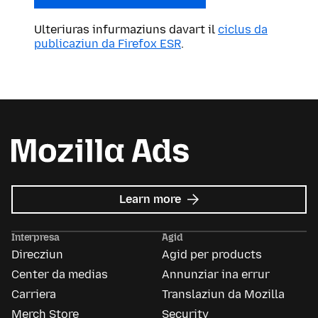
Ulteriuras infurmaziuns davart il
ciclus da
publicaziun da Firefox ESR
.
about
Learn more
Mozilla
Ads
Interpresa
Agid
Direcziun
Agid per products
Center da medias
Annunziar ina errur
Carriera
Translaziun da Mozilla
Merch Store
Security