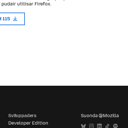
pudair utilisar Firefox.
R 115
Sviluppaders
Suonda @Mozilla
Developer Edition