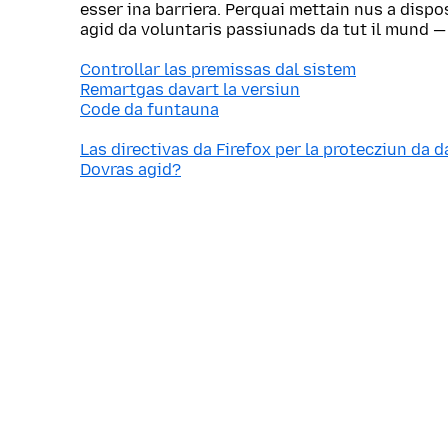
esser ina barriera. Perquai mettain nus a dispo
agid da voluntaris passiunads da tut il mund —
Controllar las premissas dal sistem
Remartgas davart la versiun
Code da funtauna
Las directivas da Firefox per la protecziun da d
Dovras agid?