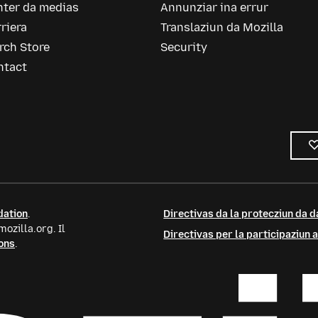
nter da medias
Annunziar ina errur
riera
Translaziun da Mozilla
rch Store
Security
ntact
dation
.
Directivas da la protecziun da d
ozilla.org. Il
Directivas per la participaziun
ons
.