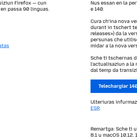
siziun Firefox — cun
Nus essan en la per
 en passa 90 linguas.
e 140.
Cura ch’ina nova ve
durant in tschert t
releases») da la ve
persunas che utilis
atas
midar a la nova ver
Sche ti tschernas d
l’actualisaziun a l
dal temp da transiz
Telechargiar 14
Ulteriuras infurmaz
ESR
.
Remartga: Sche ti 
8.1 u macOS 10.12, 1