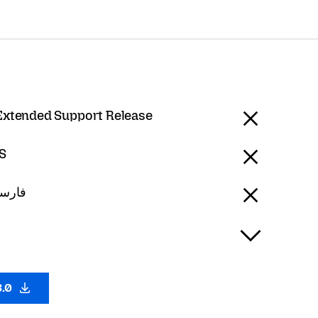
 Extended Support Release
S
ian - فارسی
3.0