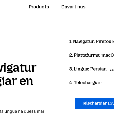
Products
Davart nus
1. Navigatur:
Firefox
2. Plattafurma:
macO
vigatur
3. Lingua:
Pers
giar en
4. Telechargiar:
Telechargiar 15
tia lingua na duess mai