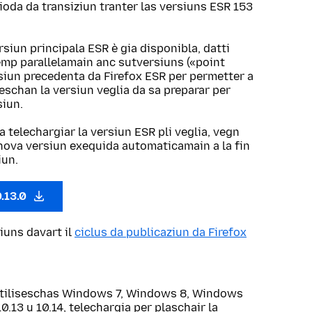
ioda da transiziun tranter las versiuns ESR 153
rsiun principala ESR è gia disponibla, datti
emp parallelamain anc sutversiuns («point
rsiun precedenta da Firefox ESR per permetter a
eschan la versiun veglia da sa preparar per
siun.
a telechargiar la versiun ESR pli veglia, vegn
a nova versiun exequida automaticamain a la fin
iun.
0.13.0
iuns davart il
ciclus da publicaziun da Firefox
utiliseschas Windows 7, Windows 8, Windows
0.13 u 10.14, telechargia per plaschair la