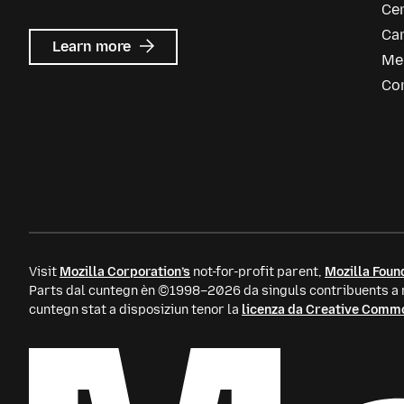
Ce
Car
about
Learn more
Me
Mozilla
Ads
Co
Visit
Mozilla Corporation’s
not-for-profit parent,
Mozilla Foun
Parts dal cuntegn èn ©1998–2026 da singuls contribuents a m
cuntegn stat a disposiziun tenor la
licenza da Creative Comm