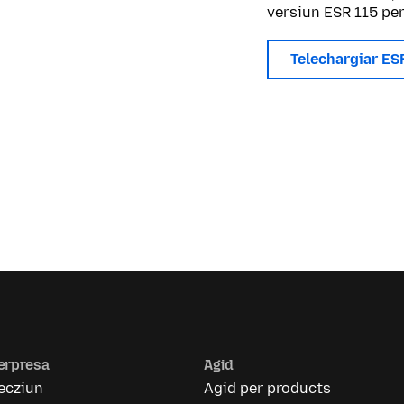
versiun ESR 115 per 
Telechargiar ES
erpresa
Agid
ecziun
Agid per products