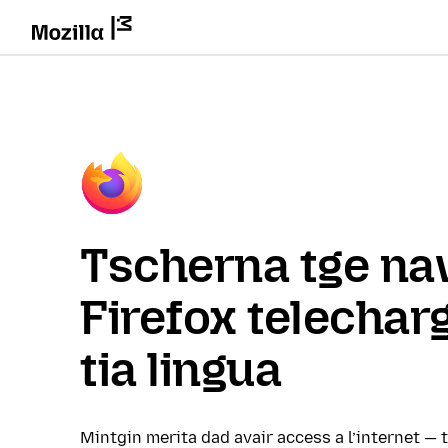
Tscherna tge na
Firefox telechar
tia lingua
Mintgin merita dad avair access a l’internet — 