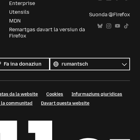
Enterprise
Utensils
Suonda @Firefox
MDN
Remartgas davart la versiun da
Firefox
Tut
las
Lingua
Fa ina donaziun
linguas
atas da la website
Cookies
Infurmaziuns giuridicas
 a la communitad
Davart questa website