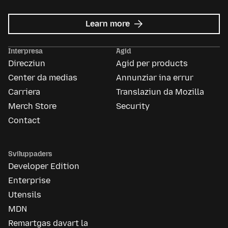
about
Learn more
Mozilla
Ads
Interpresa
Agid
Direcziun
Agid per products
Center da medias
Annunziar ina errur
Carriera
Translaziun da Mozilla
Merch Store
Security
Contact
Sviluppaders
Developer Edition
Enterprise
Utensils
MDN
Remartgas davart la