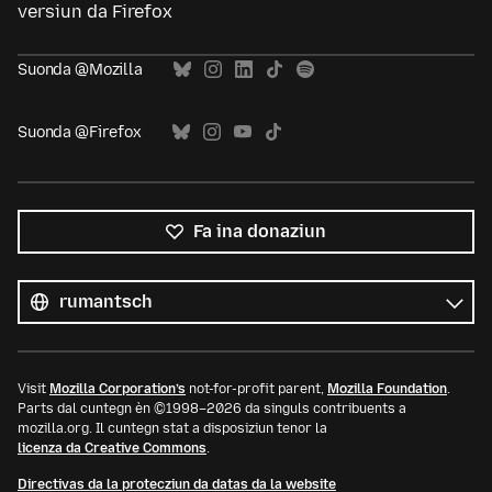
versiun da Firefox
Suonda @Mozilla
Suonda @Firefox
Fa ina donaziun
Tut
las
Lingua
linguas
Visit
Mozilla Corporation’s
not-for-profit parent,
Mozilla Foundation
.
Parts dal cuntegn èn ©1998–2026 da singuls contribuents a
mozilla.org. Il cuntegn stat a disposiziun tenor la
licenza da Creative Commons
.
Directivas da la protecziun da datas da la website