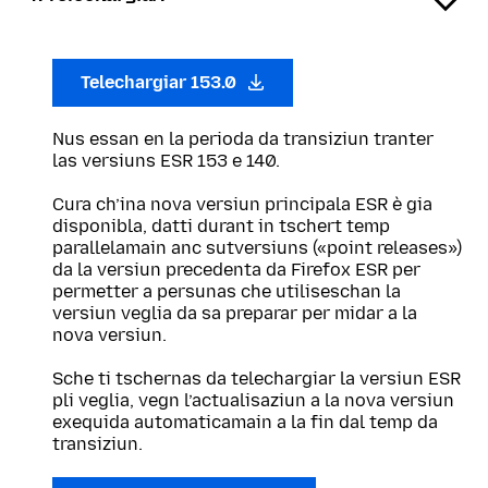
Telechargiar 153.0
Nus essan en la perioda da transiziun tranter
las versiuns ESR 153 e 140.
Cura ch’ina nova versiun principala ESR è gia
disponibla, datti durant in tschert temp
parallelamain anc sutversiuns («point releases»)
da la versiun precedenta da Firefox ESR per
permetter a persunas che utiliseschan la
versiun veglia da sa preparar per midar a la
nova versiun.
Sche ti tschernas da telechargiar la versiun ESR
pli veglia, vegn l’actualisaziun a la nova versiun
exequida automaticamain a la fin dal temp da
transiziun.