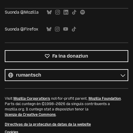
Suonda @Mozilla
Suonda @Firefox
Fa ina donaziun
Tut
las
Lingua
linguas
Visit
Mozilla Corporation’s
not-for-profit parent,
Mozilla Foundation
.
Parts dal cuntegn èn ©1998–2026 da singuls contribuents a
mozilla.org. Il cuntegn stat a disposiziun tenor la
licenza da Creative Commons
.
Directivas da la protecziun da datas da la website
Cookies