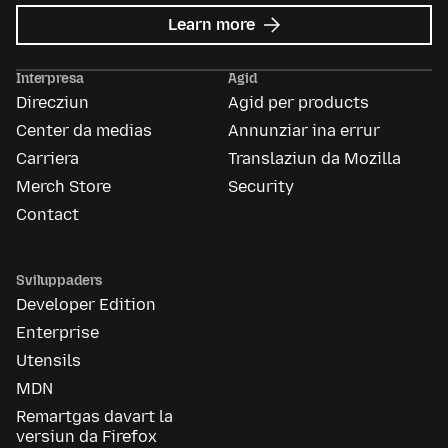
about
Learn more
Mozilla
Ads
Interpresa
Agid
Direcziun
Agid per products
Center da medias
Annunziar ina errur
Carriera
Translaziun da Mozilla
Merch Store
Security
Contact
Sviluppaders
Developer Edition
Enterprise
Utensils
MDN
Remartgas davart la
versiun da Firefox