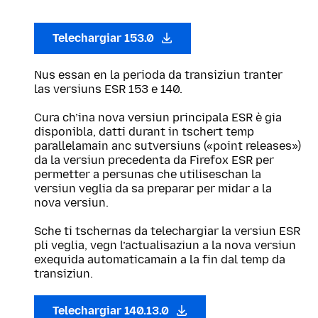
Telechargiar 153.0
Nus essan en la perioda da transiziun tranter
las versiuns ESR 153 e 140.
Cura ch’ina nova versiun principala ESR è gia
disponibla, datti durant in tschert temp
parallelamain anc sutversiuns («point releases»)
da la versiun precedenta da Firefox ESR per
permetter a persunas che utiliseschan la
versiun veglia da sa preparar per midar a la
nova versiun.
Sche ti tschernas da telechargiar la versiun ESR
pli veglia, vegn l’actualisaziun a la nova versiun
exequida automaticamain a la fin dal temp da
transiziun.
Telechargiar 140.13.0