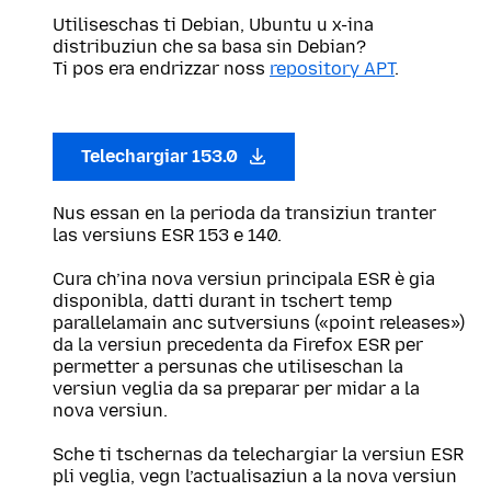
Utiliseschas ti Debian, Ubuntu u x-ina
distribuziun che sa basa sin Debian?
Ti pos era endrizzar noss
repository APT
.
Telechargiar 153.0
Nus essan en la perioda da transiziun tranter
las versiuns ESR 153 e 140.
Cura ch’ina nova versiun principala ESR è gia
disponibla, datti durant in tschert temp
parallelamain anc sutversiuns («point releases»)
da la versiun precedenta da Firefox ESR per
permetter a persunas che utiliseschan la
versiun veglia da sa preparar per midar a la
nova versiun.
Sche ti tschernas da telechargiar la versiun ESR
pli veglia, vegn l’actualisaziun a la nova versiun