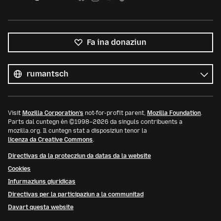
Fa ina donaziun
Tut
las
Lingua
linguas
Visit
Mozilla Corporation’s
not-for-profit parent,
Mozilla Foundation
.
Parts dal cuntegn èn ©1998–2026 da singuls contribuents a
mozilla.org. Il cuntegn stat a disposiziun tenor la
licenza da Creative Commons
.
Directivas da la protecziun da datas da la website
Cookies
Infurmaziuns giuridicas
Directivas per la participaziun a la communitad
Davart questa website