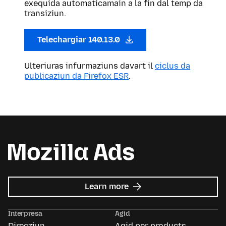
exequida automaticamain a la fin dal temp da
transiziun.
Telechargiar 140.13.0
Ulteriuras infurmaziuns davart il
ciclus da
publicaziun da Firefox ESR
.
about
Learn more
Mozilla
Ads
Interpresa
Agid
Direcziun
Agid per products