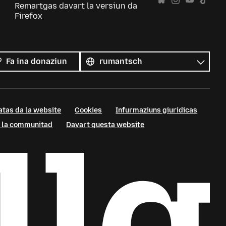
Remartgas davart la versiun da
Firefox
Tut
las
Lingua
Fa ina donaziun
linguas
atas da la website
Cookies
Infurmaziuns giuridicas
 a la communitad
Davart questa website