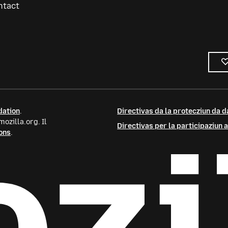
ntact
dation
.
Directivas da la protecziun da d
ozilla.org. Il
Directivas per la participaziun
ons
.