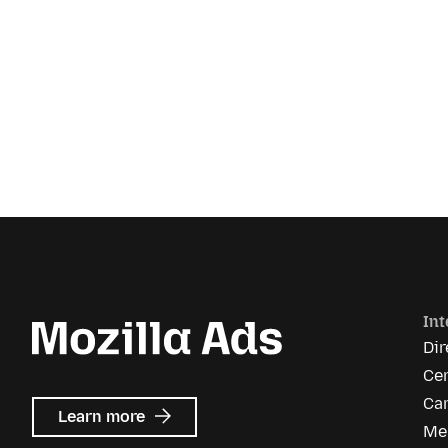
Int
Dir
Ce
Car
about
Learn more
Me
Mozilla