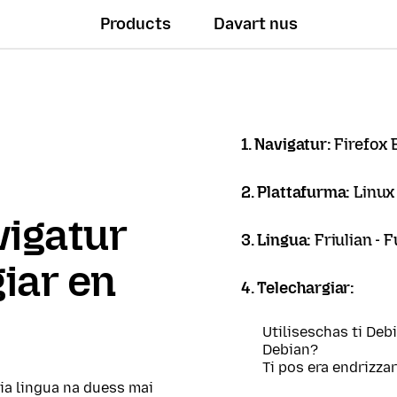
Products
Davart nus
1. Navigatur:
Firefox
2. Plattafurma:
Linux
vigatur
3. Lingua:
Friulian - 
giar en
4. Telechargiar:
Utiliseschas ti Deb
Debian?
Ti pos era endrizza
tia lingua na duess mai