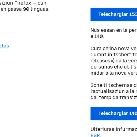
siziun Firefox — cun
 en passa 90 linguas.
Telechargiar 15
Nus essan en la per
e 140.
atas
Cura ch’ina nova ve
durant in tschert t
releases») da la ve
persunas che utilis
midar a la nova ver
Sche ti tschernas d
l’actualisaziun a l
dal temp da transiz
Telechargiar 14
Ulteriuras infurmaz
ESR
.