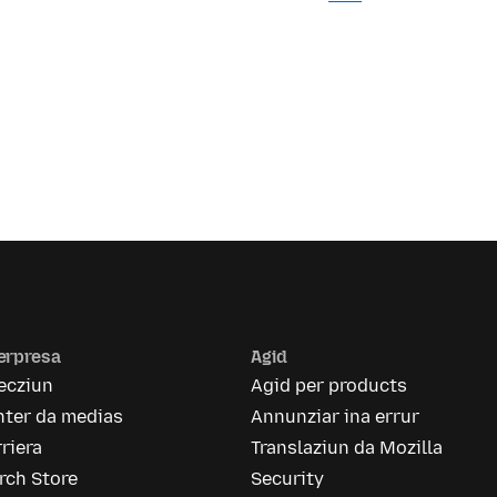
erpresa
Agid
ecziun
Agid per products
nter da medias
Annunziar ina errur
riera
Translaziun da Mozilla
rch Store
Security