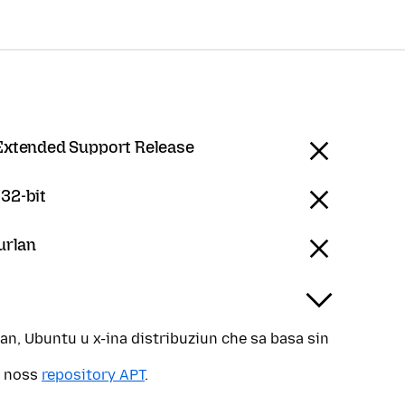
 Extended Support Release
 32-bit
Furlan
ian, Ubuntu u x-ina distribuziun che sa basa sin
r noss
repository APT
.