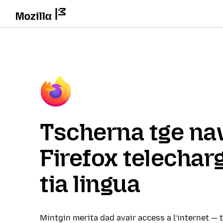
Tscherna tge na
Firefox telechar
tia lingua
Mintgin merita dad avair access a l’internet — 