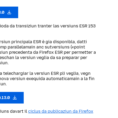
3.0
ioda da transiziun tranter las versiuns ESR 153
rsiun principala ESR è gia disponibla, datti
emp parallelamain anc sutversiuns («point
rsiun precedenta da Firefox ESR per permetter a
eschan la versiun veglia da sa preparar per
siun.
a telechargiar la versiun ESR pli veglia, vegn
a nova versiun exequida automaticamain a la fin
iun.
0.13.0
iuns davart il
ciclus da publicaziun da Firefox