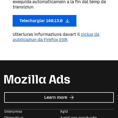
exequida automaticamain a la fin dal temp da
transiziun.
Telechargiar 140.13.0
Ulteriuras infurmaziuns davart il
ciclus da
publicaziun da Firefox ESR
.
about
Learn more
Mozilla
Ads
Interpresa
Agid
Direcziun
Agid per products