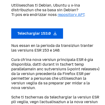
Utiliseschas ti Debian, Ubuntu u x-ina
distribuziun che sa basa sin Debian?
Ti pos era endrizzar noss
repository APT
.
Telechargiar 153.0
Nus essan en la perioda da transiziun tranter
las versiuns ESR 153 e 140.
Cura ch’ina nova versiun principala ESR è gia
disponibla, datti durant in tschert temp
parallelamain anc sutversiuns («point releases»)
da la versiun precedenta da Firefox ESR per
permetter a persunas che utiliseschan la
versiun veglia da sa preparar per midar a la
nova versiun.
Sche ti tschernas da telechargiar la versiun ESR
pli veglia, vegn l’actualisaziun a la nova versiun