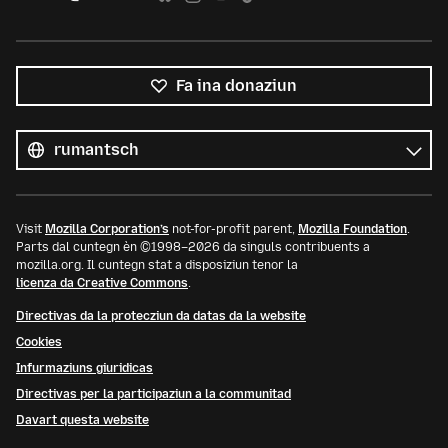
Fa ina donaziun
Tut
las
Lingua
linguas
Visit
Mozilla Corporation’s
not-for-profit parent,
Mozilla Foundation
.
Parts dal cuntegn èn ©1998–2026 da singuls contribuents a
mozilla.org. Il cuntegn stat a disposiziun tenor la
licenza da Creative Commons
.
Directivas da la protecziun da datas da la website
Cookies
Infurmaziuns giuridicas
Directivas per la participaziun a la communitad
Davart questa website